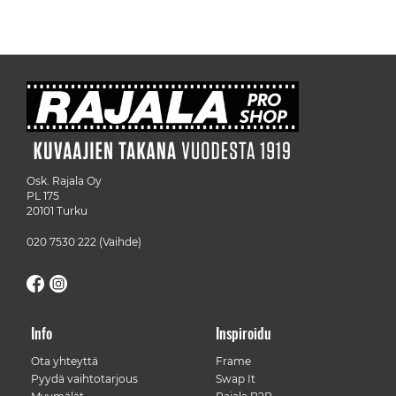
Osk. Rajala Oy
PL 175
20101 Turku
020 7530 222
(Vaihde)
Info
Inspiroidu
Ota yhteyttä
Frame
Pyydä vaihtotarjous
Swap It