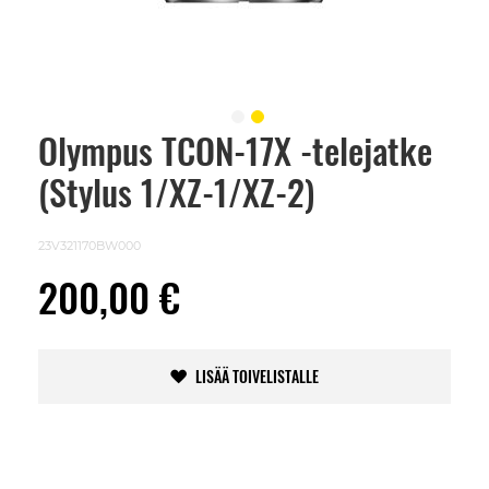
Olympus TCON-17X -telejatke
Skip
to
(Stylus 1/XZ-1/XZ-2)
the
beginning
of
the
23V321170BW000
images
gallery
200,00 €
LISÄÄ TOIVELISTALLE