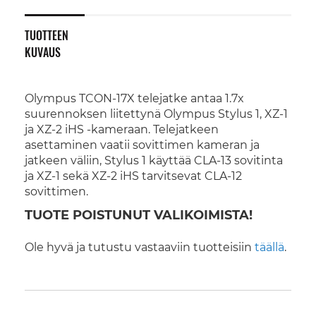
TUOTTEEN
KUVAUS
Olympus TCON-17X telejatke antaa 1.7x
suurennoksen liitettynä Olympus Stylus 1, XZ-1
ja XZ-2 iHS -kameraan. Telejatkeen
asettaminen vaatii sovittimen kameran ja
jatkeen väliin, Stylus 1 käyttää CLA-13 sovitinta
ja XZ-1 sekä XZ-2 iHS tarvitsevat CLA-12
sovittimen.
TUOTE POISTUNUT VALIKOIMISTA!
Ole hyvä ja tutustu vastaaviin tuotteisiin
täällä
.