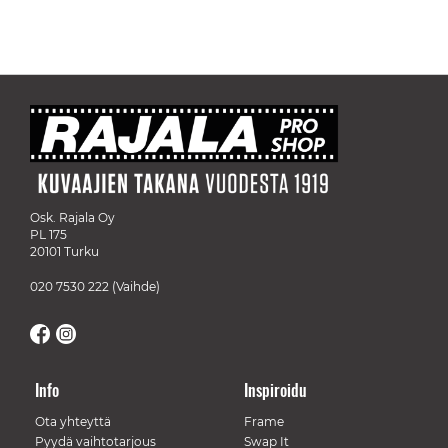
Osk. Rajala Oy
PL 175
20101 Turku
020 7530 222
(Vaihde)
Info
Inspiroidu
Ota yhteyttä
Frame
Pyydä vaihtotarjous
Swap It