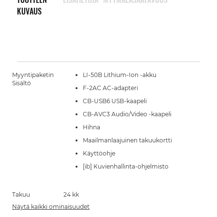
KUVAUS
Myyntipaketin
LI-50B Lithium-Ion -akku
Sisältö
F-2AC AC-adapteri
CB-USB6 USB-kaapeli
CB-AVC3 Audio/Video -kaapeli
Hihna
Maailmanlaajuinen takuukortti
Käyttöohje
[ib] Kuvienhallinta-ohjelmisto
Takuu
24 kk
Näytä kaikki ominaisuudet