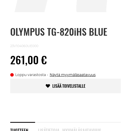
OLYMPUS TG-820iHS BLUE
Skip
to
the
beginning
23V104060UE000
of
the
261,00 €
images
gallery
Loppu varastosta
Näytä myymäläsaatavuus
LISÄÄ TOIVELISTALLE
TUOTTEEN
LISÄTIETOJA
MYYMÄLÄSAATAVUUS