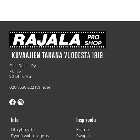
Osk. Rajala Oy
PL 175
20101 Turku
020 7530 222
(Vaihde)
Info
Inspiroidu
Ota yhteyttä
Frame
Pyydä vaihtotarjous
Swap It