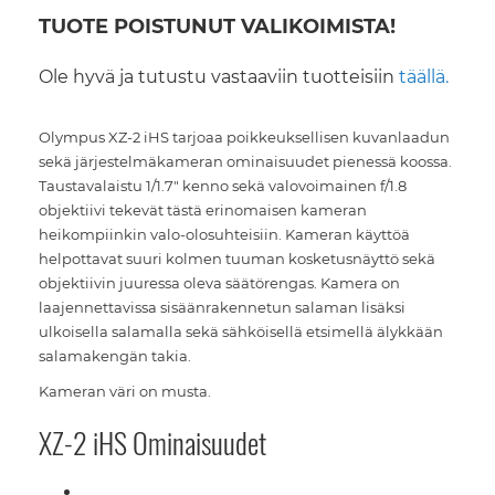
TUOTE POISTUNUT VALIKOIMISTA!
Ole hyvä ja tutustu vastaaviin tuotteisiin
täällä.
Olympus XZ-2 iHS tarjoaa poikkeuksellisen kuvanlaadun
sekä järjestelmäkameran ominaisuudet pienessä koossa.
Taustavalaistu 1/1.7" kenno sekä valovoimainen f/1.8
objektiivi tekevät tästä erinomaisen kameran
heikompiinkin valo-olosuhteisiin. Kameran käyttöä
helpottavat suuri kolmen tuuman kosketusnäyttö sekä
objektiivin juuressa oleva säätörengas. Kamera on
laajennettavissa sisäänrakennetun salaman lisäksi
ulkoisella salamalla sekä sähköisellä etsimellä älykkään
salamakengän takia.
Kameran väri on musta.
XZ-2 iHS Ominaisuudet