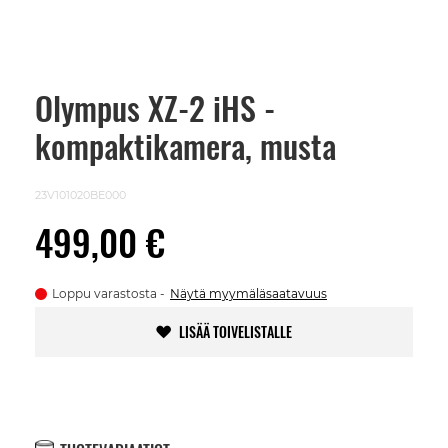
Olympus XZ-2 iHS -
Skip
to
kompaktikamera, musta
the
beginning
of
the
23V101020BE000
images
gallery
499,00 €
Loppu varastosta
Näytä myymäläsaatavuus
LISÄÄ TOIVELISTALLE