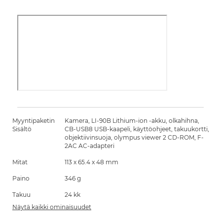
Myyntipaketin
Kamera, LI-90B Lithium-ion -akku, olkahihna,
Sisältö
CB-USB8 USB-kaapeli, käyttöohjeet, takuukortti,
objektiivinsuoja, olympus viewer 2 CD-ROM, F-
2AC AC-adapteri
Mitat
113 x 65.4 x 48 mm
Paino
346 g
Takuu
24 kk
Näytä kaikki ominaisuudet