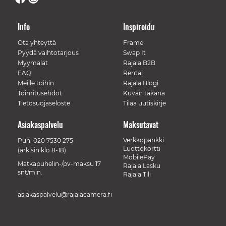
Info
Inspiroidu
Ota yhteyttä
Frame
Pyydä vaihtotarjous
Swap It
Myymälät
Rajala B2B
FAQ
Rental
Meille töihin
Rajala Blogi
Toimitusehdot
Kuvan takana
Tietosuojaseloste
Tilaa uutiskirje
Asiakaspalvelu
Maksutavat
Verkkopankki
Puh.
020 7530 275
Luottokortti
(arkisin klo 8-18)
MobilePay
Matkapuhelin-/pv-maksu 17
Rajala Lasku
snt/min.
Rajala Tili
asiakaspalvelu@rajalacamera.fi