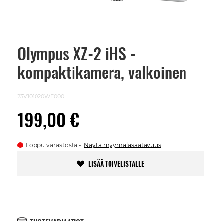
Olympus XZ-2 iHS -
Skip
to
kompaktikamera, valkoinen
the
beginning
of
the
23V101020WE000
images
gallery
199,00 €
Loppu varastosta
Näytä myymäläsaatavuus
LISÄÄ TOIVELISTALLE