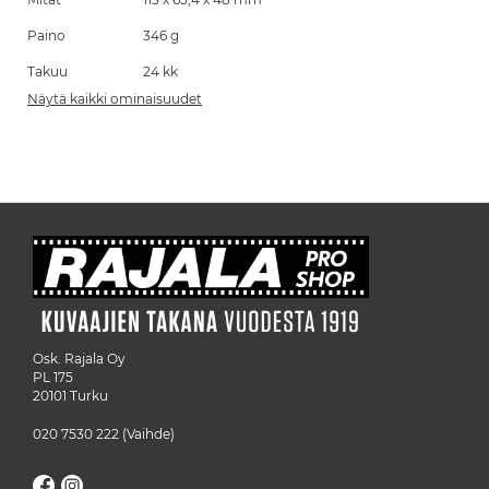
Paino
346 g
Takuu
24 kk
Näytä kaikki ominaisuudet
Osk. Rajala Oy
PL 175
20101 Turku
020 7530 222
(Vaihde)