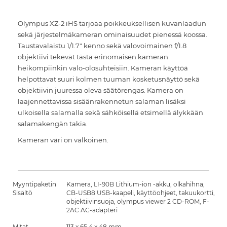
Olympus XZ-2 iHS tarjoaa poikkeuksellisen kuvanlaadun
sekä järjestelmäkameran ominaisuudet pienessä koossa.
Taustavalaistu 1/1.7" kenno sekä valovoimainen f/1.8
objektiivi tekevät tästä erinomaisen kameran
heikompiinkin valo-olosuhteisiin. Kameran käyttöä
helpottavat suuri kolmen tuuman kosketusnäyttö sekä
objektiivin juuressa oleva säätörengas. Kamera on
laajennettavissa sisäänrakennetun salaman lisäksi
ulkoisella salamalla sekä sähköisellä etsimellä älykkään
salamakengän takia.
Kameran väri on valkoinen.
Myyntipaketin
Kamera, LI-90B Lithium-ion -akku, olkahihna,
Sisältö
CB-USB8 USB-kaapeli, käyttöohjeet, takuukortti,
objektiivinsuoja, olympus viewer 2 CD-ROM, F-
2AC AC-adapteri
Mitat
113 x 65,4 x 48 mm