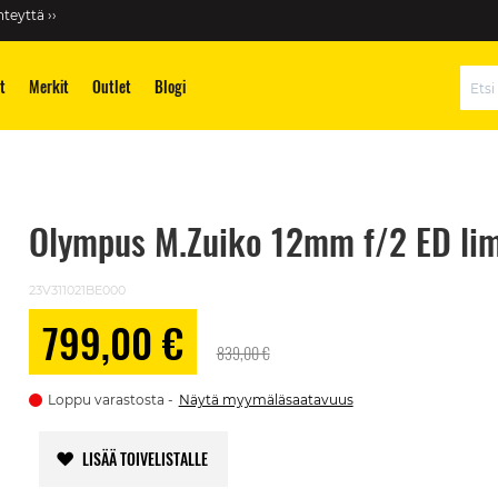
teyttä ››
t
Merkit
Outlet
Blogi
Hae
Olympus M.Zuiko 12mm f/2 ED lim
23V311021BE000
799,00 €
Alennushinta
839,00 €
Loppu varastosta
Näytä myymäläsaatavuus
LISÄÄ TOIVELISTALLE