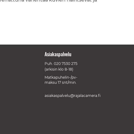
Asiakaspalvelu
Puh.
020 7530 275
(arkisin klo 8-18)
Matkapuhelin-/pv-
maksu 17 snt/min.
asiakaspalvelu@rajalacamera.fi