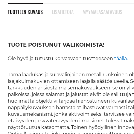
TUOTTEEN KUVAUS
LISÄTIETOJA
MYYMÄLÄSAATAVUUS
TUOTE POISTUNUT VALIKOIMISTA!
Ole hyvä ja tutustu korvaavaan tuotteeseen
täällä.
Tämä laadukas ja sulavalinjainen metallirunkoinen ob
laajakulmakuvien ottamiseen laajalla säätöalueella. Se
tarkkuuden ansiosta maisemakuvaukseen, se on yliv
paikoissa, joissa salamat ja jalustat eivät ole sallittu
huolimatta objektiivi tarjoaa hienostuneen kuvanlaad
näppäilykuvauksen harrastajat ihastuvat varmasti tä
kuvausmekanismi, jonka aktivoimiseksi tarvitsee vain
etäisyyden ja syväterävyyden ilmaisimet tulevat näk
näyttöruutua katsomatta. Toinen hyödyllinen innova
Optical) -pinnoite, joka perinteiseen pinnoitteeseen 