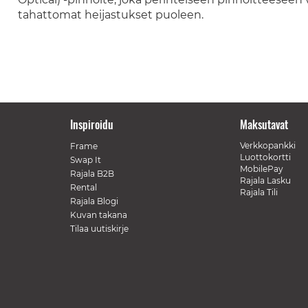
tahattomat heijastukset puoleen.
Inspiroidu
Maksutavat
Verkkopankki
Frame
Luottokortti
Swap It
MobilePay
Rajala B2B
Rajala Lasku
Rental
Rajala Tili
Rajala Blogi
Kuvan takana
Tilaa uutiskirje