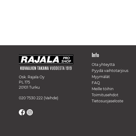
Info
Ota yhteyttä
Pyydä vaihtotarjous
Myymälät
Osk. Rajala Oy
PL 175
FAQ
20101 Turku
Meille töihin
Toimitusehdot
020 7530 222
(Vaihde)
Tietosuojaseloste