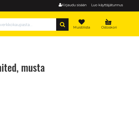
Kirjaudu sisään
Luo käyttäjätunnus
HAE
Muistilista
Ostoskori
ited, musta