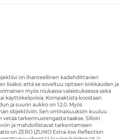
jektiivi on ihanteellinen kadehdittavien
n lisäksi, että se soveltuu optisen kirkkauden ja
oimainen myös niukassa valaistuksessa sekä
ja tai käyttökelpoisia. Kompaktista koostaan
un ja suurin aukko on 1:2.0. Myös
hän objektiiviin. Sen ominaisuuksiin kuuluu
 vetää tarkennusrengasta taakse. Silloin
yviin ja mahdollistavat tarkentamisen
atio on ZERO (ZUIKO Extra-low Reflection
verrattuna vähentää kuvien häiritsevät ja