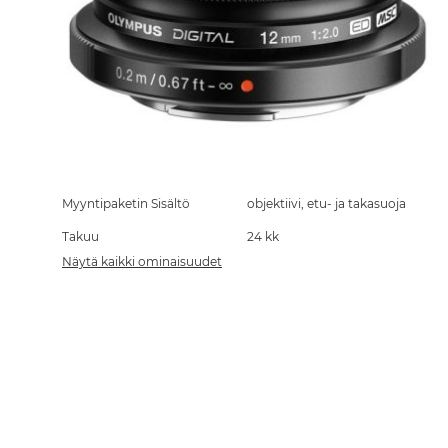
Skip
to
the
Myyntipaketin Sisältö
objektiivi, etu- ja takasuoja
beginning
Takuu
24 kk
of
the
Näytä kaikki ominaisuudet
images
gallery