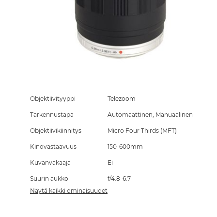
Skip
to
the
Objektiivityyppi
Telezoom
beginning
Tarkennustapa
Automaattinen, Manuaalinen
of
the
Objektiivikiinnitys
Micro Four Thirds (MFT)
images
gallery
Kinovastaavuus
150-600mm
Kuvanvakaaja
Ei
Suurin aukko
f/4.8-6.7
Näytä kaikki ominaisuudet