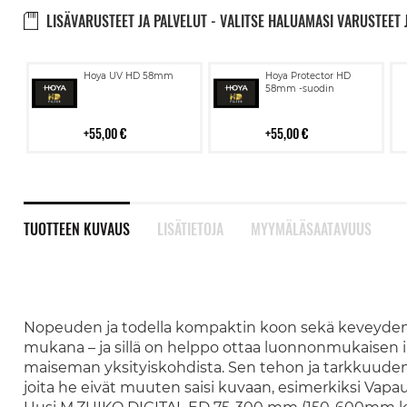
LISÄVARUSTEET JA PALVELUT - VALITSE HALUAMASI VARUSTEET 
Lisää
Lisää
Hoya UV HD 58mm
Hoya Protector HD
ostoskoriin
ostoskoriin
58mm -suodin
55,00 €
55,00 €
TUOTTEEN KUVAUS
LISÄTIETOJA
MYYMÄLÄSAATAVUUS
Nopeuden ja todella kompaktin koon sekä keveyden a
mukana – ja sillä on helppo ottaa luonnonmukaisen ilm
maiseman yksityiskohdista. Sen tehon ja tarkkuuden 
joita he eivät muuten saisi kuvaan, esimerkiksi Va