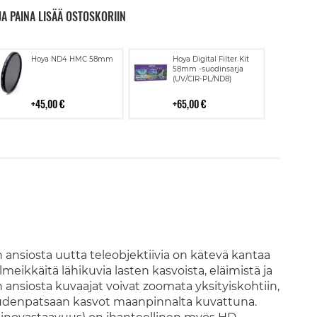
JA PAINA LISÄÄ OSTOSKORIIN
Lisää
Lisää
Hoya ND4 HMC 58mm
Hoya Digital Filter Kit
ostoskoriin
ostoskoriin
58mm -suodinsarja
(UV/CIR-PL/ND8)
45,00 €
65,00 €
nsiosta uutta teleobjektiivia on kätevä kantaa
eikkäitä lähikuvia lasten kasvoista, eläimistä ja
ansiosta kuvaajat voivat zoomata yksityiskohtiin,
paudenpatsaan kasvot maanpinnalta kuvattuna.