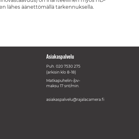
novastaavuus) on ihanteellinen myös HD-
n lähes äänettömällä tarkennuksella.
Asiakaspalvelu
Puh.
020 7530 275
(arkisin klo 8-18)
Matkapuhelin-/pv-
maksu 17 snt/min.
asiakaspalvelu@rajalacamera.fi