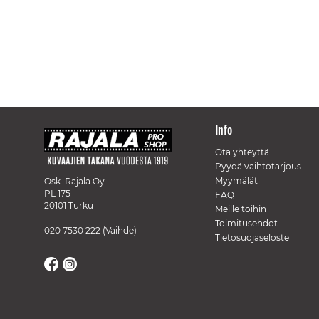
Info
Ota yhteyttä
Pyydä vaihtotarjous
Myymälät
Osk. Rajala Oy
PL 175
FAQ
20101 Turku
Meille töihin
Toimitusehdot
020 7530 222
(Vaihde)
Tietosuojaseloste