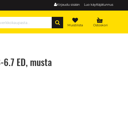
Kirjaudu sisään
Luo käyttäjätunnus
HAE
Muistilista
Ostoskori
-6.7 ED, musta