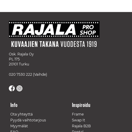
Osk. Rajala Oy
PL 175
20101 Turku
020 7530 222
(Vaihde)
Info
Inspiroidu
Ota yhteyttä
Frame
Pyydä vaihtotarjous
Swap It
Myymälät
Rajala B2B
FAQ
Rental