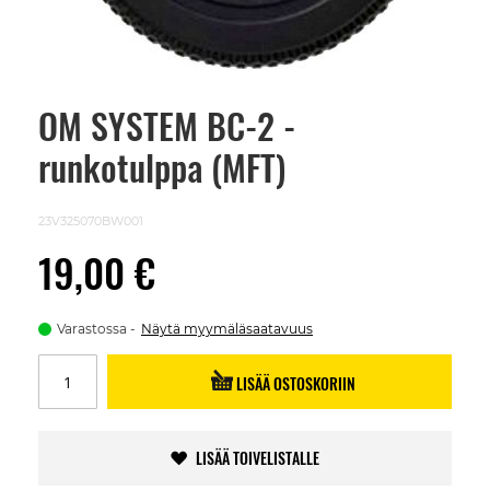
OM SYSTEM BC-2 -
Skip
to
runkotulppa (MFT)
the
beginning
of
the
23V325070BW001
images
gallery
19,00 €
Varastossa
Näytä myymäläsaatavuus
LISÄÄ OSTOSKORIIN
LISÄÄ TOIVELISTALLE