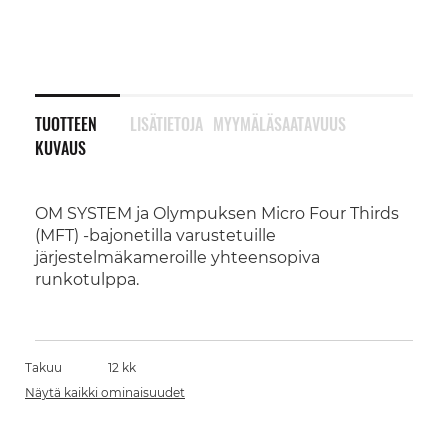
TUOTTEEN
LISÄTIETOJA
MYYMÄLÄSAATAVUUS
KUVAUS
OM SYSTEM ja Olympuksen Micro Four Thirds
(MFT) -bajonetilla varustetuille
järjestelmäkameroille yhteensopiva
runkotulppa.
Takuu
12 kk
Näytä kaikki ominaisuudet