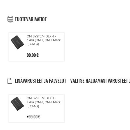
TUOTEVARIAATIOT
OM SYSTEM BLX-1 -
akku (OM-1, OM-1 Mark
II, OM-3)
99,00 €
LISÄVARUSTEET JA PALVELUT - VALITSE HALUAMASI VARUSTEET 
Lisää
OM SYSTEM BLX-1 -
ostoskoriin
akku (OM-1, OM-1 Mark
II, OM-3)
99,00 €