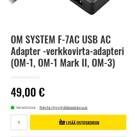
OM SYSTEM F-7AC USB AC
Skip
to
Adapter -verkkovirta-adapteri
the
beginning
of
(OM-1, OM-1 Mark II, OM-3)
the
images
gallery
23V6560060E000
49,00 €
Varastossa
Näytä myymäläsaatavuus
LISÄÄ OSTOSKORIIN