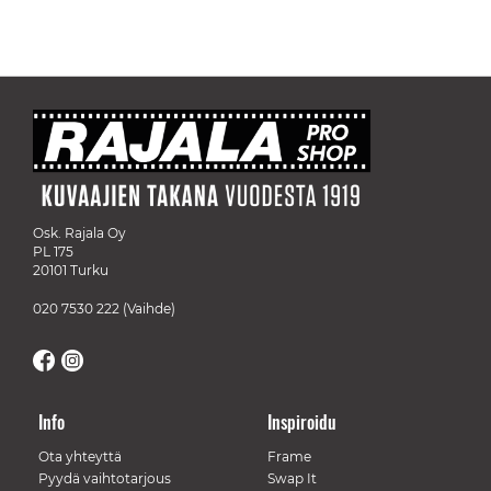
Osk. Rajala Oy
PL 175
20101 Turku
020 7530 222
(Vaihde)
Info
Inspiroidu
Ota yhteyttä
Frame
Pyydä vaihtotarjous
Swap It