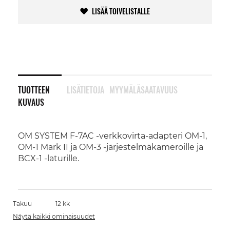
LISÄÄ TOIVELISTALLE
TUOTTEEN
LISÄTIETOJA
MYYMÄLÄSAATAVUUS
KUVAUS
OM SYSTEM F-7AC -verkkovirta-adapteri OM-1,
OM-1 Mark II ja OM-3 -järjestelmäkameroille ja
BCX-1 -laturille.
Takuu
12 kk
Näytä kaikki ominaisuudet