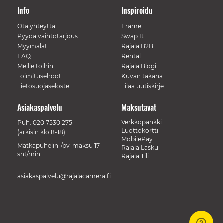
Info
Inspiroidu
Ota yhteyttä
Frame
Pyydä vaihtotarjous
Swap It
Myymälät
Rajala B2B
FAQ
Rental
Meille töihin
Rajala Blogi
Toimitusehdot
Kuvan takana
Tietosuojaseloste
Tilaa uutiskirje
Asiakaspalvelu
Maksutavat
Verkkopankki
Puh.
020 7530 275
Luottokortti
(arkisin klo 8-18)
MobilePay
Matkapuhelin-/pv-maksu 17
Rajala Lasku
snt/min.
Rajala Tili
asiakaspalvelu@rajalacamera.fi