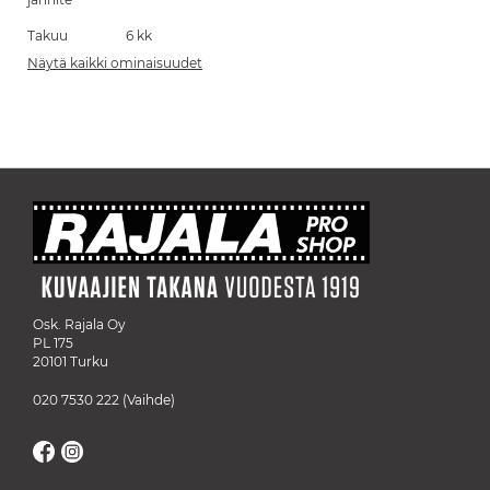
Takuu
6 kk
Näytä kaikki ominaisuudet
Osk. Rajala Oy
PL 175
20101 Turku
020 7530 222
(Vaihde)