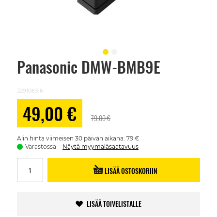
Panasonic DMW-BMB9E
Skip
to
the
beginning
229108316
of
the
Alennushinta
49,00 €
images
79,00 €
gallery
Alin hinta viimeisen 30 päivän aikana: 79 €
Varastossa
Näytä myymäläsaatavuus
LISÄÄ OSTOSKORIIN
LISÄÄ TOIVELISTALLE