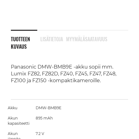
TUOTTEEN
LISÄTIETOJA
MYYMÄLÄSAATAVUUS
KUVAUS
Panasonic DMW-BMB9E -akku sopii mm.
Lumix FZ82, FZ82D, FZ40, FZ45, FZ47, FZ48,
FZ100 ja FZ150 -kompaktikameroille.
Akku
DMW-BMB9E
Akun
895 mAh
kapasiteetti
Akun
7.2 V
jännite