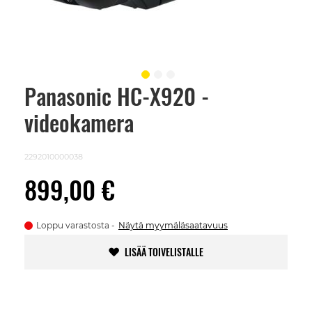
Panasonic HC-X920 -
Skip
to
videokamera
the
beginning
of
the
2292010000038
images
gallery
899,00 €
Loppu varastosta
Näytä myymäläsaatavuus
LISÄÄ TOIVELISTALLE