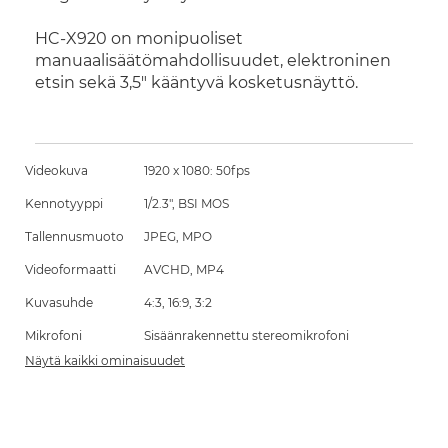
HC-X920 on monipuoliset
manuaalisäätömahdollisuudet, elektroninen
etsin sekä 3,5" kääntyvä kosketusnäyttö.
Videokuva
1920 x 1080: 50fps
Kennotyyppi
1/2.3", BSI MOS
Tallennusmuoto
JPEG, MPO
Videoformaatti
AVCHD, MP4
Kuvasuhde
4:3, 16:9, 3:2
Mikrofoni
Sisäänrakennettu stereomikrofoni
Näytä kaikki ominaisuudet