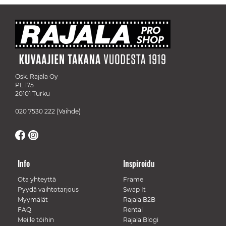
Osk. Rajala Oy
PL 175
20101 Turku
020 7530 222
(Vaihde)
Info
Inspiroidu
Ota yhteyttä
Frame
Pyydä vaihtotarjous
Swap It
Myymälät
Rajala B2B
FAQ
Rental
Meille töihin
Rajala Blogi