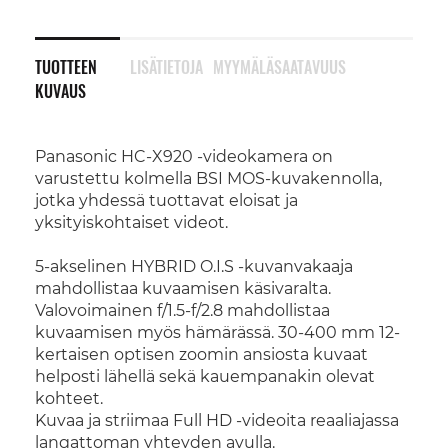
TUOTTEEN
LISÄTIETOJA
MYYMÄLÄSAATAVUUS
KUVAUS
Panasonic HC-X920 -videokamera on
varustettu kolmella BSI MOS-kuvakennolla,
jotka yhdessä tuottavat eloisat ja
yksityiskohtaiset videot.
5-akselinen HYBRID O.I.S -kuvanvakaaja
mahdollistaa kuvaamisen käsivaralta.
Valovoimainen f/1.5-f/2.8 mahdollistaa
kuvaamisen myös hämärässä. 30-400 mm 12-
kertaisen optisen zoomin ansiosta kuvaat
helposti lähellä sekä kauempanakin olevat
kohteet.
Kuvaa ja striimaa Full HD -videoita reaaliajassa
langattoman yhteyden avulla.