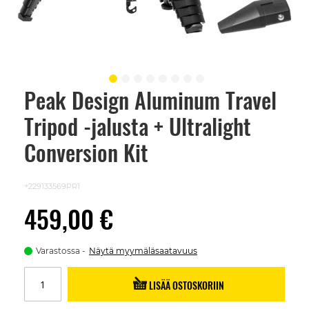
Peak Design Aluminum Travel
Skip
to
Tripod -jalusta + Ultralight
the
beginning
of
Conversion Kit
the
images
gallery
+229133569PR1
459,00 €
Varastossa
Näytä myymäläsaatavuus
LISÄÄ OSTOSKORIIN