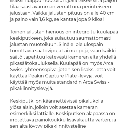
lisäksi huippumuotoilun, joka tekee siitä paljon
tilaa säästävämmän verrattuna perinteiseen
jalustaan. Vaikka jalustan pituus on alle 40 cm
ja paino vain 1,6 kg, se kantaa jopa 9 kiloa!
Toinen jalustan hienous on integroitu kuulapää
keskiputkeen, joka sulautuu saumattomasti
jalustan muotoiluun. Siinä ei ole ulospäin
törröttäviä säätövipuja tai nuppeja, vaan kaikki
säätö tapahtuu kätevästi kameran alta yhdellä
pikasäätökauluksella. Kuulapää on myös Arca
Swiss -yhteensopiva, joten sen lisäksi, että voit
käyttää Peakin Capture Plate -levyjä, voit
käyttää myös muita standardin Arca Swiss -
pikakiinnityslevyjä.
Keskiputki on käännettävissä pikalukolla
ylösalaisin, jolloin voit asettaa kameran
esimerkiksi lattialle. Keskiputken alapäässä on
irrotettava painokoukku lisävakautta varten, ja
sen alta löytyy pikakiinnitysteline