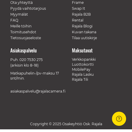
Ota yhteyttä
Frame
Pyydä vaihtotarjous
Swap It
Myymälät
Rajala B2B
FAQ
Rental
Meille töihin
Rajala Blogi
Toimitusehdot
Kuvan takana
Tietosuojaseloste
Tilaa uutiskirje
Asiakaspalvelu
Maksutavat
Verkkopankki
Puh.
020 7530 275
Luottokortti
(arkisin klo 8-18)
MobilePay
Matkapuhelin-/pv-maksu 17
Rajala Lasku
snt/min.
Rajala Tili
asiakaspalvelu@rajalacamera.fi
Copyright © 2025 Osakeyhtiö Osk. Rajala
// Track a page view, by UPI