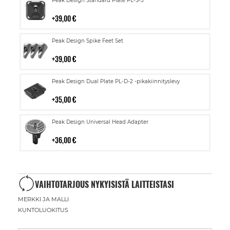
Peak Design Standard Plate PL-S-3
ostoskoriin
39,00 €
Lisää
Peak Design Spike Feet Set
ostoskoriin
39,00 €
Lisää
Peak Design Dual Plate PL-D-2 -pikakiinnityslevy
ostoskoriin
35,00 €
Lisää
Peak Design Universal Head Adapter
ostoskoriin
36,00 €
VAIHTOTARJOUS NYKYISISTÄ LAITTEISTASI
MERKKI JA MALLI
KUNTOLUOKITUS