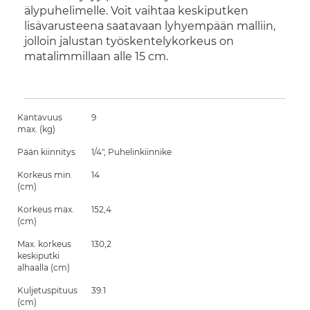
älypuhelimelle. Voit vaihtaa keskiputken
lisävarusteena saatavaan lyhyempään malliin,
jolloin jalustan työskentelykorkeus on
matalimmillaan alle 15 cm.
Kantavuus
9
max. (kg)
Pään kiinnitys
1/4", Puhelinkiinnike
Korkeus min.
14
(cm)
Korkeus max.
152,4
(cm)
Max. korkeus
130,2
keskiputki
alhaalla (cm)
Kuljetuspituus
39.1
(cm)