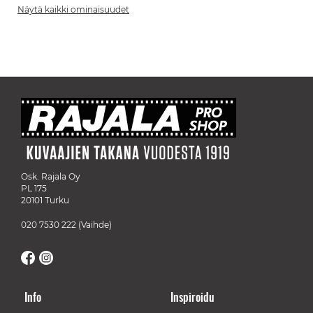
Näytä kaikki ominaisuudet
Osk. Rajala Oy
PL 175
20101 Turku
020 7530 222
(Vaihde)
Info
Inspiroidu