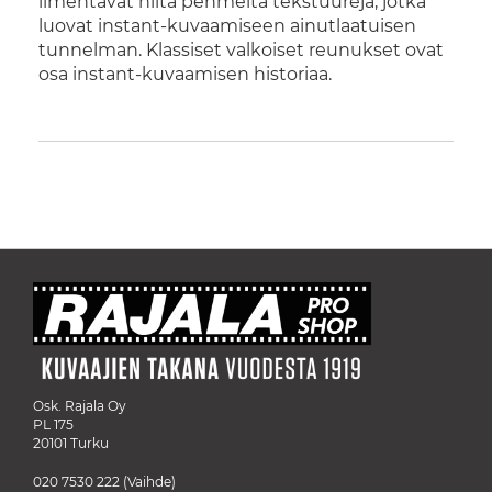
ilmentävät niitä pehmeitä tekstuureja, jotka
luovat instant-kuvaamiseen ainutlaatuisen
tunnelman. Klassiset valkoiset reunukset ovat
osa instant-kuvaamisen historiaa.
Osk. Rajala Oy
PL 175
20101 Turku
020 7530 222
(Vaihde)