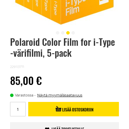
Polaroid Color Film for i-Type
Skip
to
-värifilmi, 5-pack
the
beginning
of
the
229113771
images
gallery
85,00 €
Varastossa
Näytä myymäläsaatavuus
LISÄÄ OSTOSKORIIN