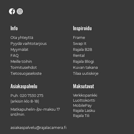
Info
Inspiroidu
Ota yhteyttä
Frame
Pyydä vaihtotarjous
Swap It
Myymälät
Rajala B2B
FAQ
Rental
Meille töihin
Rajala Blogi
Toimitusehdot
Kuvan takana
Tietosuojaseloste
Tilaa uutiskirje
Asiakaspalvelu
Maksutavat
Verkkopankki
Puh.
020 7530 275
Luottokortti
(arkisin klo 8-18)
MobilePay
Matkapuhelin-/pv-maksu 17
Rajala Lasku
snt/min.
Rajala Tili
asiakaspalvelu@rajalacamera.fi