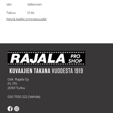
Väri
Valkoinen
Takuu
12 kk
Näytä kaikki ominaisuudet
Osk. Rajala Oy
PL 175
20101 Turku
020 7530 222
(Vaihde)