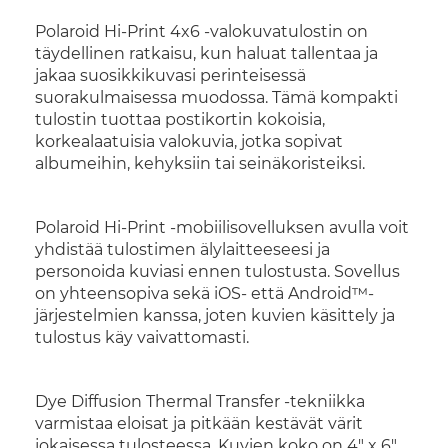
Polaroid Hi-Print 4x6 -valokuvatulostin on
täydellinen ratkaisu, kun haluat tallentaa ja
jakaa suosikkikuvasi perinteisessä
suorakulmaisessa muodossa. Tämä kompakti
tulostin tuottaa postikortin kokoisia,
korkealaatuisia valokuvia, jotka sopivat
albumeihin, kehyksiin tai seinäkoristeiksi.
Polaroid Hi-Print -mobiilisovelluksen avulla voit
yhdistää tulostimen älylaitteeseesi ja
personoida kuviasi ennen tulostusta. Sovellus
on yhteensopiva sekä iOS- että Android™-
järjestelmien kanssa, joten kuvien käsittely ja
tulostus käy vaivattomasti.
Dye Diffusion Thermal Transfer -tekniikka
varmistaa eloisat ja pitkään kestävät värit
jokaisessa tulosteessa. Kuvien koko on 4" x 6"