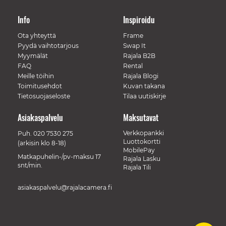
Info
Inspiroidu
Ota yhteyttä
Frame
Pyydä vaihtotarjous
Swap It
Myymälät
Rajala B2B
FAQ
Rental
Meille töihin
Rajala Blogi
Toimitusehdot
Kuvan takana
Tietosuojaseloste
Tilaa uutiskirje
Asiakaspalvelu
Maksutavat
Verkkopankki
Puh.
020 7530 275
Luottokortti
(arkisin klo 8-18)
MobilePay
Matkapuhelin-/pv-maksu 17
Rajala Lasku
snt/min.
Rajala Tili
asiakaspalvelu@rajalacamera.fi