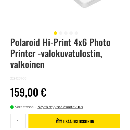
Polaroid Hi-Print 4x6 Photo
Skip
to
Printer -valokuvatulostin,
the
beginning
of
valkoinen
the
images
gallery
229128708
159,00 €
Varastossa
Näytä myymäläsaatavuus
LISÄÄ OSTOSKORIIN