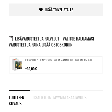
LISÄÄ TOIVELISTALLE
LISÄVARUSTEET JA PALVELUT - VALITSE HALUAMASI
VARUSTEET JA PAINA LISÄÄ OSTOSKORIIN
Lisää
Polaroid Hi-Print 4x6 Paper Cartridge -paperi, 80 kpl
ostoskoriin
39,00 €
TUOTTEEN
LISÄTIETOJA
MYYMÄLÄSAATAVUUS
KUVAUS