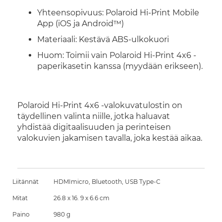
Yhteensopivuus: Polaroid Hi-Print Mobile
App (iOS ja Android™)
Materiaali: Kestävä ABS-ulkokuori
Huom: Toimii vain Polaroid Hi-Print 4x6 -
paperikasetin kanssa (myydään erikseen).
Polaroid Hi-Print 4x6 -valokuvatulostin on
täydellinen valinta niille, jotka haluavat
yhdistää digitaalisuuden ja perinteisen
valokuvien jakamisen tavalla, joka kestää aikaa.
Liitännät
HDMImicro, Bluetooth, USB Type-C
Mitat
26.8 x 16. 9 x 6.6 cm
Paino
980 g