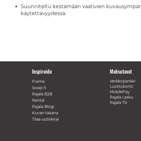
Suunniteltu kestämään vaativien kuvausympär
käytettävyydessä.
Inspiroidu
Maksutavat
Verkkopankki
Frame
Luottokortti
Swap It
MobilePay
Rajala B2B
Rajala Lasku
Rental
Rajala Tili
Rajala Blogi
Kuvan takana
Tilaa uutiskirje