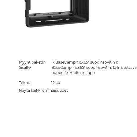
Skip
to
the
Myyntipaketin
1x BaseCamp 4x5.65" suodinsovitin 1x
beginning
Sisältö
BaseCamp 4x5.65" suodinsovitin, 1x Irrotettava
of
huppu, 1x Hiilikuitulippu
the
Takuu
12 kk
images
gallery
Näytä kaikki ominaisuudet