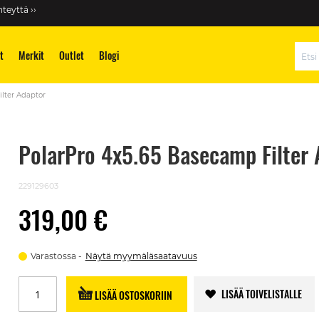
teyttä ››
t
Merkit
Outlet
Blogi
Hae
lter Adaptor
PolarPro 4x5.65 Basecamp Filter 
229129603
319,00 €
Varastossa
Näytä myymäläsaatavuus
LISÄÄ TOIVELISTALLE
LISÄÄ OSTOSKORIIN