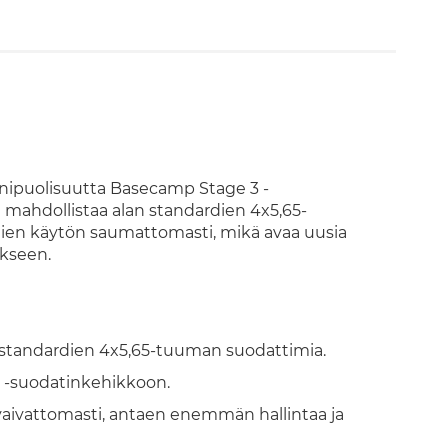
monipuolisuutta Basecamp Stage 3 -
 mahdollistaa alan standardien 4x5,65-
mien käytön saumattomasti, mikä avaa uusia
kseen.
n standardien 4x5,65-tuuman suodattimia.
 -suodatinkehikkoon.
 vaivattomasti, antaen enemmän hallintaa ja