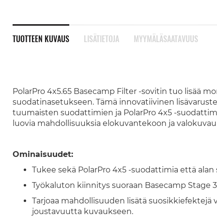
TUOTTEEN KUVAUS
LISÄTIETOJA
MYYMÄLÄSAATAVUUS
PolarPro 4x5.65 Basecamp Filter -sovitin tuo lisää 
suodatinasetukseen. Tämä innovatiivinen lisävaruste
tuumaisten suodattimien ja PolarPro 4x5 -suodatti
luovia mahdollisuuksia elokuvantekoon ja valokuvau
Ominaisuudet:
Tukee sekä PolarPro 4x5 -suodattimia että ala
Työkaluton kiinnitys suoraan Basecamp Stage 3
Tarjoaa mahdollisuuden lisätä suosikkiefektejä
joustavuutta kuvaukseen.