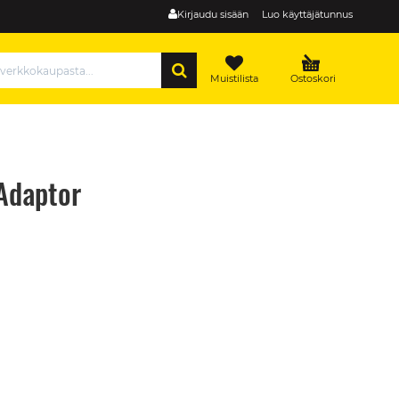
Kirjaudu sisään
Luo käyttäjätunnus
HAE
Muistilista
Ostoskori
Adaptor