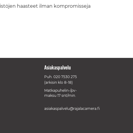
istöjen haasteet ilman kompromisseja
Asiakaspalvelu
Puh.
020 7530 275
(arkisin klo 8-18)
Matkapuhelin-/pv-
maksu 17 snt/min.
asiakaspalvelu@rajalacamera.fi