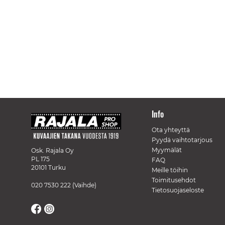
Info
Ota yhteyttä
Pyydä vaihtotarjous
Myymälät
Osk. Rajala Oy
PL 175
FAQ
20101 Turku
Meille töihin
Toimitusehdot
020 7530 222
(Vaihde)
Tietosuojaseloste