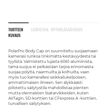
TUOTTEEN
LISÄTIETOJA
MYYMÄLÄSAATAVUUS
KUVAUS
PolarPro Body Cap on suunniteltu suojaamaan
kamerasi runkoa tinkimättä kestävyydestä tai
tyylistä. Valmistettu lujasta 6061-alumiinista,
tämä suojus ei pelkästään tarjoa erinomaista
suojaa pölyltä, naarmuilta ja kolhuilta, vaan
myös tuo kamerallesi seikkailukelpoisen,
ammattimaisen ilmeen. Sen älykkäästi
piilotettu säilytystila mahdollistaa pienten
mutta olennaisten lisätarvikkeiden, kuten
AirTagin, SD-korttien tai CFexpress A -korttien,
turvallisen säilytyksen.