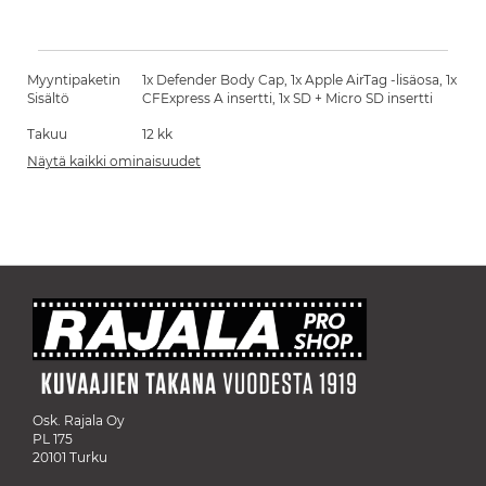
Myyntipaketin
1x Defender Body Cap, 1x Apple AirTag -lisäosa, 1x
Sisältö
CFExpress A insertti, 1x SD + Micro SD insertti
Takuu
12 kk
Näytä kaikki ominaisuudet
Osk. Rajala Oy
PL 175
20101 Turku