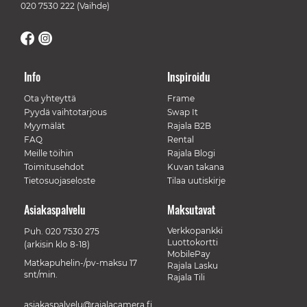
020 7530 222
(Vaihde)
Info
Inspiroidu
Ota yhteyttä
Frame
Pyydä vaihtotarjous
Swap It
Myymälät
Rajala B2B
FAQ
Rental
Meille töihin
Rajala Blogi
Toimitusehdot
Kuvan takana
Tietosuojaseloste
Tilaa uutiskirje
Asiakaspalvelu
Maksutavat
Verkkopankki
Puh.
020 7530 275
Luottokortti
(arkisin klo 8-18)
MobilePay
Matkapuhelin-/pv-maksu 17
Rajala Lasku
snt/min.
Rajala Tili
asiakaspalvelu@rajalacamera.fi