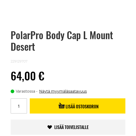
PolarPro Body Cap L Mount
Skip
to
Desert
the
beginning
of
the
229129707
images
gallery
64,00 €
Varastossa
Näytä myymäläsaatavuus
LISÄÄ OSTOSKORIIN
LISÄÄ TOIVELISTALLE