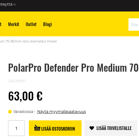
teyttä ››
t
Merkit
Outlet
Blogi
Hae
ium 70-80mm lens diameters Forest
PolarPro Defender Pro Medium 70
229129687
63,00 €
Varastossa
Näytä myymäläsaatavuus
LISÄÄ TOIVELISTALLE
LISÄÄ OSTOSKORIIN