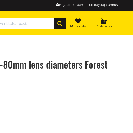
Kirjaudu sisään
Luo käyttäjätunnus
HAE
Muistilista
Ostoskori
-80mm lens diameters Forest