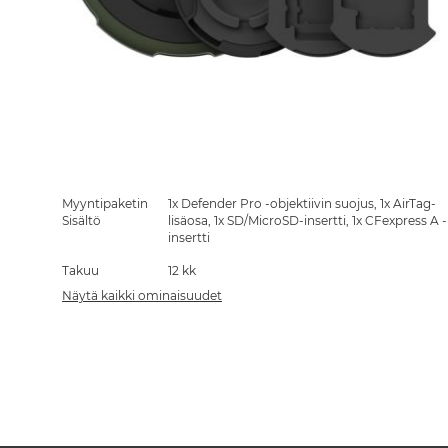
Skip
to
the
Myyntipaketin
1x Defender Pro -objektiivin suojus, 1x AirTag-
beginning
Sisältö
lisäosa, 1x SD/MicroSD-insertti, 1x CFexpress A -
of
insertti
the
Takuu
12 kk
images
gallery
Näytä kaikki ominaisuudet