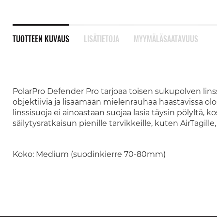
TUOTTEEN KUVAUS
LISÄTIETOJA
MYYMÄLÄSAATAVUUS
PolarPro Defender Pro tarjoaa toisen sukupolven lin
objektiivia ja lisäämään mielenrauhaa haastavissa olo
linssisuoja ei ainoastaan suojaa lasia täysin pölyltä, 
säilytysratkaisun pienille tarvikkeille, kuten AirTagille
Koko: Medium (suodinkierre 70-80mm)