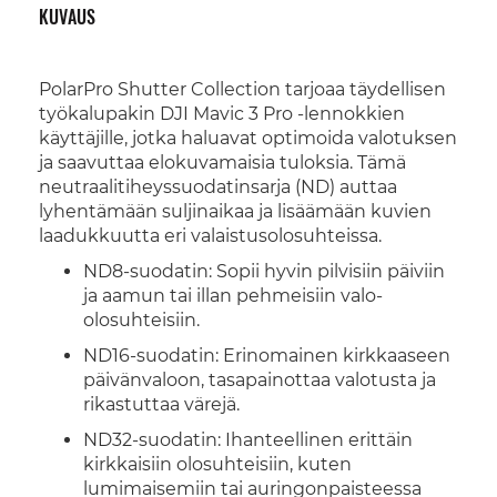
KUVAUS
PolarPro Shutter Collection tarjoaa täydellisen
työkalupakin DJI Mavic 3 Pro -lennokkien
käyttäjille, jotka haluavat optimoida valotuksen
ja saavuttaa elokuvamaisia tuloksia. Tämä
neutraalitiheyssuodatinsarja (ND) auttaa
lyhentämään suljinaikaa ja lisäämään kuvien
laadukkuutta eri valaistusolosuhteissa.
ND8-suodatin: Sopii hyvin pilvisiin päiviin
ja aamun tai illan pehmeisiin valo-
olosuhteisiin.
ND16-suodatin: Erinomainen kirkkaaseen
päivänvaloon, tasapainottaa valotusta ja
rikastuttaa värejä.
ND32-suodatin: Ihanteellinen erittäin
kirkkaisiin olosuhteisiin, kuten
lumimaisemiin tai auringonpaisteessa