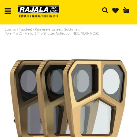
Ha
Etusivu
Tuotteet
Kameravarusteet
Suotimet
PolarPro DJI Mavic 3 Pro Shutter Collection ND8, ND16, ND32
Skip
to
the
end
of
the
images
gallery