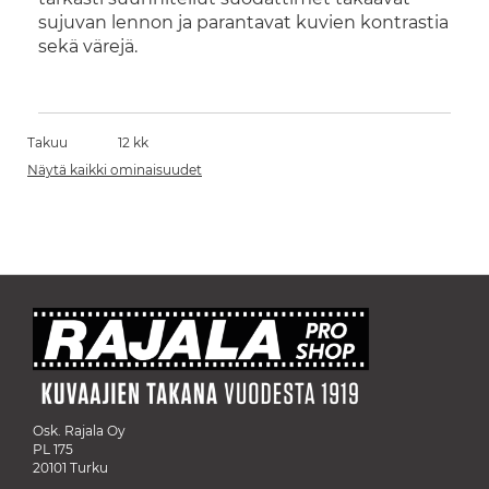
sujuvan lennon ja parantavat kuvien kontrastia
sekä värejä.
Takuu
12 kk
Näytä kaikki ominaisuudet
Osk. Rajala Oy
PL 175
20101 Turku