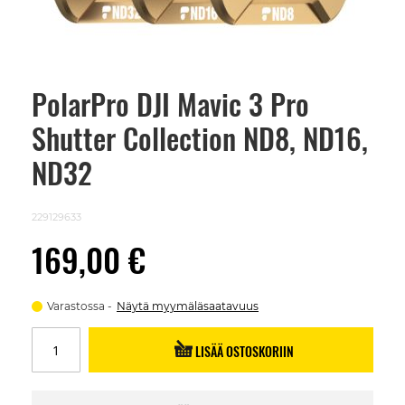
PolarPro DJI Mavic 3 Pro
Skip
to
Shutter Collection ND8, ND16,
the
beginning
of
ND32
the
images
gallery
229129633
169,00 €
Varastossa
Näytä myymäläsaatavuus
LISÄÄ OSTOSKORIIN