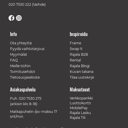
020 7530 222
(Vaihde)
Info
Inspiroidu
Ota yhteyttä
Frame
Pyydä vaihtotarjous
Swap It
Myymälät
Rajala B2B
FAQ
Rental
Meille töihin
Rajala Blogi
Toimitusehdot
Kuvan takana
Tietosuojaseloste
Tilaa uutiskirje
Asiakaspalvelu
Maksutavat
Verkkopankki
Puh.
020 7530 275
Luottokortti
(arkisin klo 8-18)
MobilePay
Matkapuhelin-/pv-maksu 17
Rajala Lasku
snt/min.
Rajala Tili