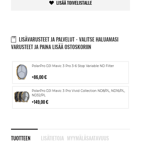
LISÄÄ TOIVELISTALLE
LISÄVARUSTEET JA PALVELUT - VALITSE HALUAMASI
VARUSTEET JA PAINA LISÄÄ OSTOSKORIIN
Lisää
PolarPro DJI Mavic 3 Pro 3-6 Stop Variable ND Filter
ostoskoriin
86,00 €
Lisää
PolarPro DJI Mavic 3 Pro Vivid Collection ND8/PL, ND16/PL,
ostoskoriin
ND32/PL
149,00 €
TUOTTEEN
LISÄTIETOJA
MYYMÄLÄSAATAVUUS