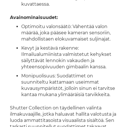
kuvattaessa.
Avainominaisuudet:
Optimoitu valonsäätö: Vähentää valon
määrää, joka pääsee kameran sensoriin,
mahdollistaen elokuvamaiset suljinajat.
Kevyt ja kestävä rakenne:
Ilmailualumiinista valmistetut kehykset
säilyttävät lennokin vakauden ja
yhteensopivuuden gimbaalin kanssa.
Monipuolisuus: Suodattimet on
suunniteltu kattamaan useimmat
kuvausympäristöt, jolloin sinun ei tarvitse
kantaa mukana ylimääräisiä tarvikkeita.
Shutter Collection on täydellinen valinta
ilmakuvaajille, jotka haluavat hallita valotusta ja
luoda ammattitasoista visuaalista sisältöä. Sen
tarkasti suunnitellut suodattimet takaavat