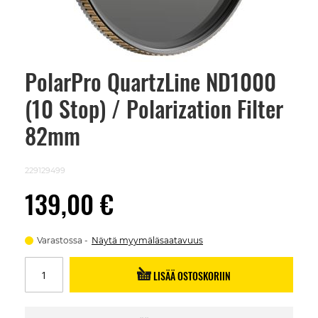
PolarPro QuartzLine ND1000
Skip
to
(10 Stop) / Polarization Filter
the
beginning
of
82mm
the
images
gallery
229129499
139,00 €
Varastossa
Näytä myymäläsaatavuus
LISÄÄ OSTOSKORIIN