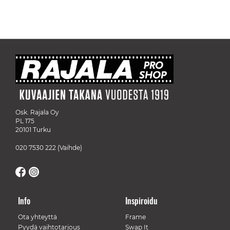
Osk. Rajala Oy
PL 175
20101 Turku
020 7530 222
(Vaihde)
Info
Inspiroidu
Ota yhteyttä
Frame
Pyydä vaihtotarjous
Swap It