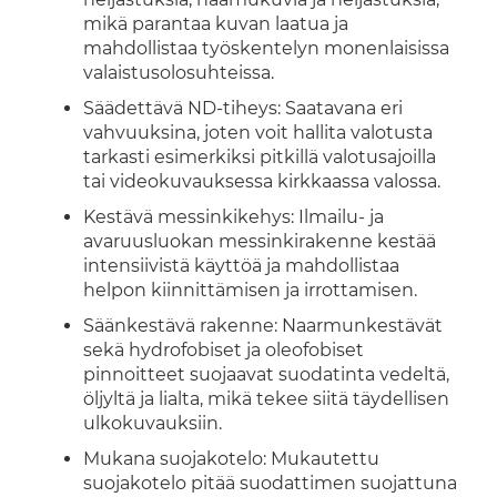
mikä parantaa kuvan laatua ja
mahdollistaa työskentelyn monenlaisissa
valaistusolosuhteissa.
Säädettävä ND-tiheys: Saatavana eri
vahvuuksina, joten voit hallita valotusta
tarkasti esimerkiksi pitkillä valotusajoilla
tai videokuvauksessa kirkkaassa valossa.
Kestävä messinkikehys: Ilmailu- ja
avaruusluokan messinkirakenne kestää
intensiivistä käyttöä ja mahdollistaa
helpon kiinnittämisen ja irrottamisen.
Säänkestävä rakenne: Naarmunkestävät
sekä hydrofobiset ja oleofobiset
pinnoitteet suojaavat suodatinta vedeltä,
öljyltä ja lialta, mikä tekee siitä täydellisen
ulkokuvauksiin.
Mukana suojakotelo: Mukautettu
suojakotelo pitää suodattimen suojattuna