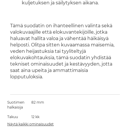
kuljetuksen ja säilytyksen aikana.
Tämä suodatin on ihanteellinen valinta sekä
valokuvaajille että elokuvantekijöille, jotka
haluavat hallita valoa ja vähentää häikäisyä
helposti. Olitpa sitten kuvaamassa maisemia,
veden heijastuksia tai tyyliteltyjä
elokuvakohtauksia, tämä suodatin yhdistää
tekniset ominaisuudet ja kestävyyden, jotta
saat aina upeita ja ammattimaisia
lopputuloksia.
Suotimen
82 mm
halkaisija
Takuu
12 kk
Näytä kaikki ominaisuudet