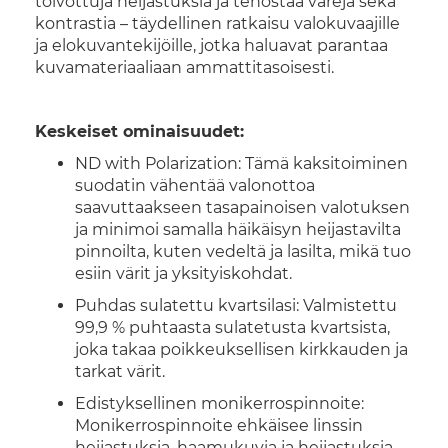
toivottuja heijastuksia ja tehostaa värejä sekä
kontrastia – täydellinen ratkaisu valokuvaajille
ja elokuvantekijöille, jotka haluavat parantaa
kuvamateriaaliaan ammattitasoisesti.
Keskeiset ominaisuudet:
ND with Polarization: Tämä kaksitoiminen
suodatin vähentää valonottoa
saavuttaakseen tasapainoisen valotuksen
ja minimoi samalla häikäisyn heijastavilta
pinnoilta, kuten vedeltä ja lasilta, mikä tuo
esiin värit ja yksityiskohdat.
Puhdas sulatettu kvartsilasi: Valmistettu
99,9 % puhtaasta sulatetusta kvartsista,
joka takaa poikkeuksellisen kirkkauden ja
tarkat värit.
Edistyksellinen monikerrospinnoite:
Monikerrospinnoite ehkäisee linssin
heijastuksia, haamukuvia ja heijastuksia,