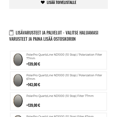
LISÄÄ TOIVELISTALLE
LISÄVARUSTEET JA PALVELUT - VALITSE HALUAMASI
VARUSTEET JA PAINA LISÄÄ OSTOSKORIIN
Lisää
PolarPro QuartzLine ND1000 (10 Stop) / Polarization Filter
ostoskoriin
77mm
139,00 €
Lisää
PolarPro QuartzLine ND1000 (10 Stop) / Polarization Filter
ostoskoriin
67mm
143,00 €
Lisää
PolarPro QuartzLine ND1000 (10 Stop) Filter 77mm
ostoskoriin
139,00 €
Lisää
PolarPro QuartzLine ND1000 (10 Stop) Filter 67mm