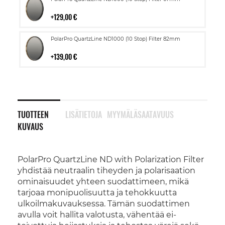
ostoskoriin
129,00 €
Lisää
PolarPro QuartzLine ND1000 (10 Stop) Filter 82mm
ostoskoriin
139,00 €
TUOTTEEN
LISÄTIETOJA
MYYMÄLÄSAATAVUUS
KUVAUS
PolarPro QuartzLine ND with Polarization Filter
yhdistää neutraalin tiheyden ja polarisaation
ominaisuudet yhteen suodattimeen, mikä
tarjoaa monipuolisuutta ja tehokkuutta
ulkoilmakuvauksessa. Tämän suodattimen
avulla voit hallita valotusta, vähentää ei-