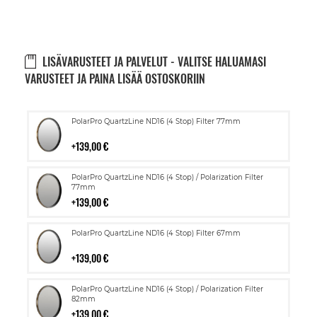
LISÄVARUSTEET JA PALVELUT - VALITSE HALUAMASI
VARUSTEET JA PAINA LISÄÄ OSTOSKORIIN
Lisää
PolarPro QuartzLine ND16 (4 Stop) Filter 77mm
ostoskoriin
139,00 €
Lisää
PolarPro QuartzLine ND16 (4 Stop) / Polarization Filter
ostoskoriin
77mm
139,00 €
Lisää
PolarPro QuartzLine ND16 (4 Stop) Filter 67mm
ostoskoriin
139,00 €
Lisää
PolarPro QuartzLine ND16 (4 Stop) / Polarization Filter
ostoskoriin
82mm
139,00 €