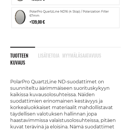
Lisää
PolarPro QuartzLine ND16 (4 Stop) / Polarization Filter
ostoskoriin
67mm
139,00 €
TUOTTEEN
LISÄTIETOJA
MYYMÄLÄSAATAVUUS
KUVAUS
PolarPro QuartzLine ND-suodattimet on
suunniteltu äärimmäiseen suorituskykyyn
kaikissa kuvausolosuhteissa. Näiden
suodattimien erinomainen kestävyys ja
korkealuokkaiset materiaalit mahdollistavat
täydellisen valotuksen hallinnan jopa
haastavimmissa valaistusolosuhteissa, pitäen
kuvat terävinä ja eloisina. Nämä suodattimet