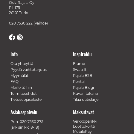
Osk. Rajala Oy
PL 175
20101 Turku
020 7530 222
(Vaihde)
Info
Inspiroidu
Ota yhteyttä
Frame
Pyydä vaihtotarjous
Swap It
Myymälät
Rajala B2B
FAQ
Rental
Meille töihin
Rajala Blogi
Toimitusehdot
Kuvan takana
Tietosuojaseloste
Tilaa uutiskirje
Asiakaspalvelu
Maksutavat
Verkkopankki
Puh.
020 7530 275
Luottokortti
(arkisin klo 8-18)
MobilePay