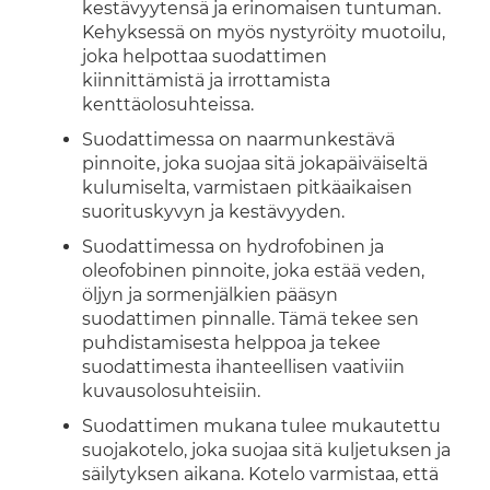
kestävyytensä ja erinomaisen tuntuman.
Kehyksessä on myös nystyröity muotoilu,
joka helpottaa suodattimen
kiinnittämistä ja irrottamista
kenttäolosuhteissa.
Suodattimessa on naarmunkestävä
pinnoite, joka suojaa sitä jokapäiväiseltä
kulumiselta, varmistaen pitkäaikaisen
suorituskyvyn ja kestävyyden.
Suodattimessa on hydrofobinen ja
oleofobinen pinnoite, joka estää veden,
öljyn ja sormenjälkien pääsyn
suodattimen pinnalle. Tämä tekee sen
puhdistamisesta helppoa ja tekee
suodattimesta ihanteellisen vaativiin
kuvausolosuhteisiin.
Suodattimen mukana tulee mukautettu
suojakotelo, joka suojaa sitä kuljetuksen ja
säilytyksen aikana. Kotelo varmistaa, että