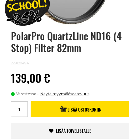
PolarPro QuartzLine ND16 (4
Skip
to
Stop) Filter 82mm
the
beginning
of
the
229129494
images
gallery
139,00 €
Varastossa
Näytä myymäläsaatavuus
LISÄÄ OSTOSKORIIN
LISÄÄ TOIVELISTALLE