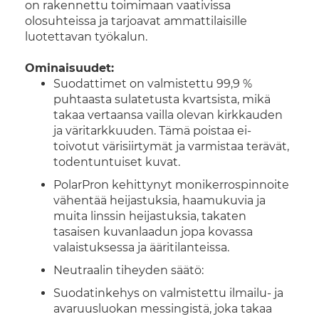
on rakennettu toimimaan vaativissa
olosuhteissa ja tarjoavat ammattilaisille
luotettavan työkalun.
Ominaisuudet:
Suodattimet on valmistettu 99,9 %
puhtaasta sulatetusta kvartsista, mikä
takaa vertaansa vailla olevan kirkkauden
ja väritarkkuuden. Tämä poistaa ei-
toivotut värisiirtymät ja varmistaa terävät,
todentuntuiset kuvat.
PolarPron kehittynyt monikerrospinnoite
vähentää heijastuksia, haamukuvia ja
muita linssin heijastuksia, takaten
tasaisen kuvanlaadun jopa kovassa
valaistuksessa ja ääritilanteissa.
Neutraalin tiheyden säätö:
Suodatinkehys on valmistettu ilmailu- ja
avaruusluokan messingistä, joka takaa