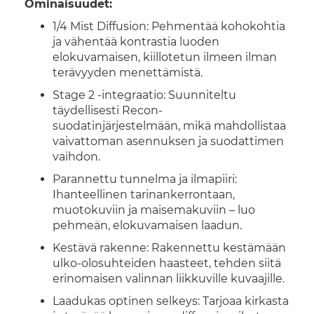
Ominaisuudet:
1/4 Mist Diffusion: Pehmentää kohokohtia
ja vähentää kontrastia luoden
elokuvamaisen, kiillotetun ilmeen ilman
terävyyden menettämistä.
Stage 2 -integraatio: Suunniteltu
täydellisesti Recon-
suodatinjärjestelmään, mikä mahdollistaa
vaivattoman asennuksen ja suodattimen
vaihdon.
Parannettu tunnelma ja ilmapiiri:
Ihanteellinen tarinankerrontaan,
muotokuviin ja maisemakuviin – luo
pehmeän, elokuvamaisen laadun.
Kestävä rakenne: Rakennettu kestämään
ulko-olosuhteiden haasteet, tehden siitä
erinomaisen valinnan liikkuville kuvaajille.
Laadukas optinen selkeys: Tarjoaa kirkasta