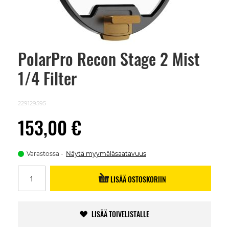
PolarPro Recon Stage 2 Mist
Skip
to
1/4 Filter
the
beginning
of
the
229129595
images
gallery
153,00 €
Varastossa
Näytä myymäläsaatavuus
LISÄÄ OSTOSKORIIN
LISÄÄ TOIVELISTALLE