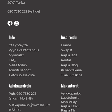
20101 Turku
020 7530 222
(Vaihde)
Info
Inspiroidu
Ota yhteyttä
Frame
Pyydä vaihtotarjous
Swap It
Myymälät
Rajala B2B
FAQ
Rental
Meille töihin
Rajala Blogi
Toimitusehdot
Kuvan takana
Tietosuojaseloste
Tilaa uutiskirje
Asiakaspalvelu
Maksutavat
Verkkopankki
Puh.
020 7530 275
Luottokortti
(arkisin klo 8-18)
MobilePay
Matkapuhelin-/pv-maksu 17
Rajala Lasku
snt/min.
Rajala Tili