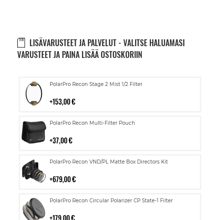
LISÄVARUSTEET JA PALVELUT - VALITSE HALUAMASI
VARUSTEET JA PAINA LISÄÄ OSTOSKORIIN
Lisää
PolarPro Recon Stage 2 Mist 1/2 Filter
ostoskoriin
153,00 €
Lisää
PolarPro Recon Multi-Filter Pouch
ostoskoriin
37,00 €
Lisää
PolarPro Recon VND/PL Matte Box Directors Kit
ostoskoriin
679,00 €
Lisää
PolarPro Recon Circular Polarizer CP State-1 Filter
ostoskoriin
179,00 €