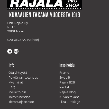
Osk. Rajala Oy
PL 175
20101 Turku
020 7530 222
(Vaihde)
Info
Inspiroidu
Ota yhteyttä
Frame
Pyydä vaihtotarjous
Swap It
Myymälät
Rajala B2B
FAQ
Rental
Meille töihin
Rajala Blogi
Toimitusehdot
Kuvan takana
Tietosuojaseloste
Tilaa uutiskirje