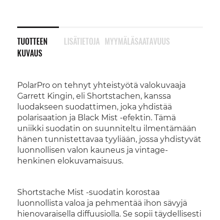
TUOTTEEN
LISÄTIETOJA
MYYMÄLÄSAATAVUUS
KUVAUS
PolarPro on tehnyt yhteistyötä valokuvaaja
Garrett Kingin, eli Shortstachen, kanssa
luodakseen suodattimen, joka yhdistää
polarisaation ja Black Mist -efektin. Tämä
uniikki suodatin on suunniteltu ilmentämään
hänen tunnistettavaa tyyliään, jossa yhdistyvät
luonnollisen valon kauneus ja vintage-
henkinen elokuvamaisuus.
Shortstache Mist -suodatin korostaa
luonnollista valoa ja pehmentää ihon sävyjä
hienovaraisella diffuusiolla. Se sopii täydellisesti