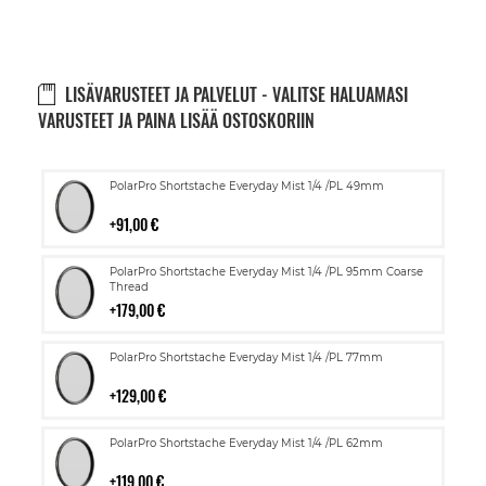
LISÄVARUSTEET JA PALVELUT - VALITSE HALUAMASI
VARUSTEET JA PAINA LISÄÄ OSTOSKORIIN
Lisää
PolarPro Shortstache Everyday Mist 1/4 /PL 49mm
ostoskoriin
91,00 €
Lisää
PolarPro Shortstache Everyday Mist 1/4 /PL 95mm Coarse
ostoskoriin
Thread
179,00 €
Lisää
PolarPro Shortstache Everyday Mist 1/4 /PL 77mm
ostoskoriin
129,00 €
Lisää
PolarPro Shortstache Everyday Mist 1/4 /PL 62mm
ostoskoriin
119,00 €