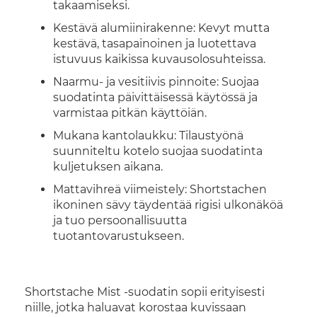
takaamiseksi.
Kestävä alumiinirakenne: Kevyt mutta
kestävä, tasapainoinen ja luotettava
istuvuus kaikissa kuvausolosuhteissa.
Naarmu- ja vesitiivis pinnoite: Suojaa
suodatinta päivittäisessä käytössä ja
varmistaa pitkän käyttöiän.
Mukana kantolaukku: Tilaustyönä
suunniteltu kotelo suojaa suodatinta
kuljetuksen aikana.
Mattavihreä viimeistely: Shortstachen
ikoninen sävy täydentää rigisi ulkonäköä
ja tuo persoonallisuutta
tuotantovarustukseen.
Shortstache Mist -suodatin sopii erityisesti
niille, jotka haluavat korostaa kuvissaan