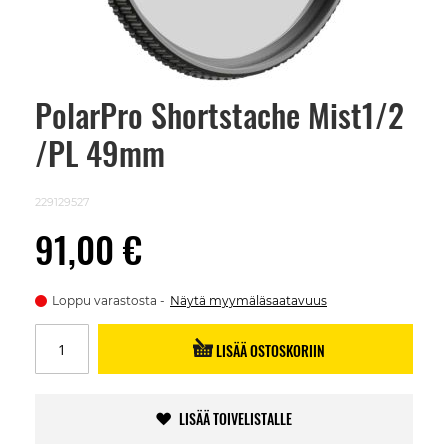
PolarPro Shortstache Mist1/2
Skip
to
/PL 49mm
the
beginning
of
the
229129527
images
gallery
91,00 €
Loppu varastosta
Näytä myymäläsaatavuus
LISÄÄ OSTOSKORIIN
LISÄÄ TOIVELISTALLE