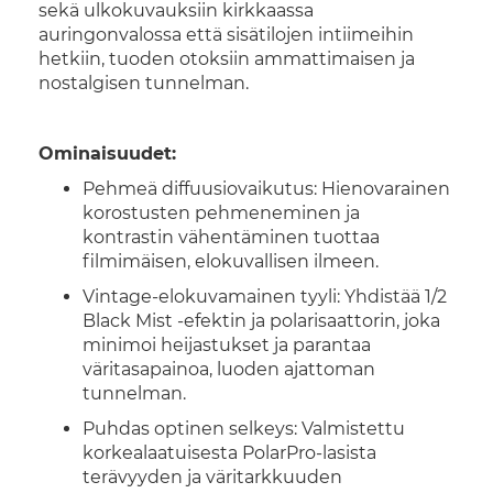
sekä ulkokuvauksiin kirkkaassa
auringonvalossa että sisätilojen intiimeihin
hetkiin, tuoden otoksiin ammattimaisen ja
nostalgisen tunnelman.
Ominaisuudet:
Pehmeä diffuusiovaikutus: Hienovarainen
korostusten pehmeneminen ja
kontrastin vähentäminen tuottaa
filmimäisen, elokuvallisen ilmeen.
Vintage-elokuvamainen tyyli: Yhdistää 1/2
Black Mist -efektin ja polarisaattorin, joka
minimoi heijastukset ja parantaa
väritasapainoa, luoden ajattoman
tunnelman.
Puhdas optinen selkeys: Valmistettu
korkealaatuisesta PolarPro-lasista
terävyyden ja väritarkkuuden