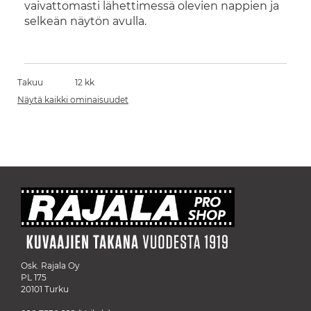
vaivattomasti lähettimessä olevien nappien ja
selkeän näytön avulla.
Takuu
12 kk
Näytä kaikki ominaisuudet
Osk. Rajala Oy
PL 175
20101 Turku