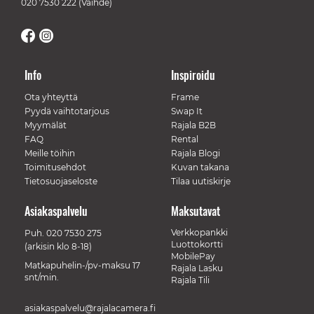
020 7530 222
(Vaihde)
Info
Inspiroidu
Ota yhteyttä
Frame
Pyydä vaihtotarjous
Swap It
Myymälät
Rajala B2B
FAQ
Rental
Meille töihin
Rajala Blogi
Toimitusehdot
Kuvan takana
Tietosuojaseloste
Tilaa uutiskirje
Asiakaspalvelu
Maksutavat
Verkkopankki
Puh.
020 7530 275
Luottokortti
(arkisin klo 8-18)
MobilePay
Matkapuhelin-/pv-maksu 17
Rajala Lasku
snt/min.
Rajala Tili
asiakaspalvelu@rajalacamera.fi