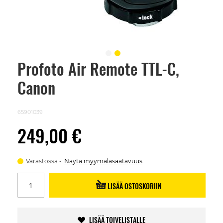
Profoto Air Remote TTL-C,
Skip
to
Canon
the
beginning
of
the
65901039
images
gallery
249,00 €
Varastossa
Näytä myymäläsaatavuus
LISÄÄ OSTOSKORIIN
LISÄÄ TOIVELISTALLE