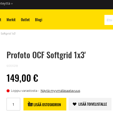
teyttä ››
t
Merkit
Outlet
Blogi
Hae
Softgrid 1x3'
Profoto OCF Softgrid 1x3'
65101218
149,00 €
Loppu varastosta
Näytä myymäläsaatavuus
LISÄÄ TOIVELISTALLE
LISÄÄ OSTOSKORIIN