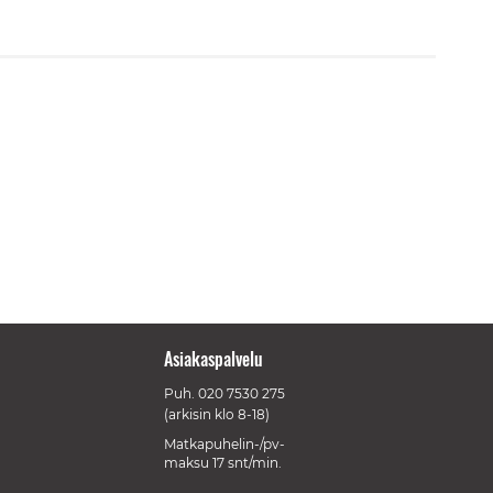
Asiakaspalvelu
Puh.
020 7530 275
(arkisin klo 8-18)
Matkapuhelin-/pv-
maksu 17 snt/min.