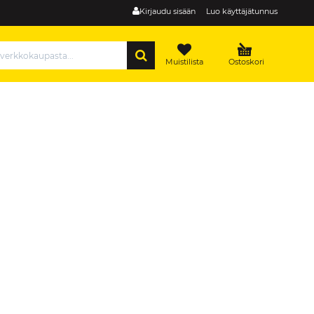
Kirjaudu sisään
Luo käyttäjätunnus
HAE
Muistilista
Ostoskori