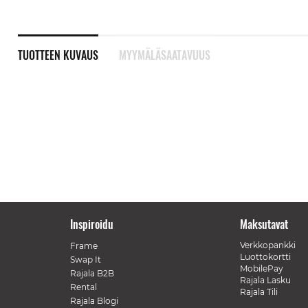
TUOTTEEN KUVAUS
MYYMÄLÄSAATAVUUS
Inspiroidu
Maksutavat
Verkkopankki
Frame
Luottokortti
Swap It
MobilePay
Rajala B2B
Rajala Lasku
Rental
Rajala Tili
Rajala Blogi