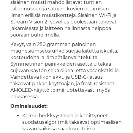
sisäinen muisti mahdollistavat tuntien
tallennuksen ja satojen kuvien ottamisen
ilman erillisiä muistikortteja. Sisäinen Wi-Fi ja
Stream Vision 2 -sovellus puolestaan tekevät
jakamisesta ja laitteen hallinnasta helppoa
suoraan puhelimella.
Kevyt, vain 250 gramman painoinen
magnesiumseosrunko suojaa laitetta iskuilta,
kosteudelta ja lämpötilanvaihteluilta.
Symmetrinen painikkeiden asettelu takaa
sujuvan käytön sekä oikea- että vasenkätisille.
Vaihdettava li-ion akku ja USB-C-lataus
takaavat pitkän käyttöajan, ja frost-resistant
AMOLED-näyttö toimii luotettavasti myös
pakkasessa.
Ominaisuudet:
Kolme herkkyystasoa ja kehittyneet
suodatusalgoritmit takaavat optimaalisen
kuvan kaikissa sääolosuhteissa.