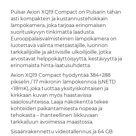
Pulsar Axion XQ19 Compact on Pulsarin tähän
asti kompaktein ja kustannustehokkain
lämpökamera, joka tarjoaa erinomaisen
suorituskyvyn tinkimättä laadusta.
Eurooppalaisvalmisteinen lämpökamera on
luotettava valinta metsästäjille, luonnon
tarkkailijoille ja aktiivisille ulkoilijoille, jotka
arvostavat helppokäyttöisyyttä, kestävyyttä ja
erinomaista hinta-laatusuhdetta.
Axion XQ19 Compact hyödyntää 384×288
pikselin / 17 mikronin lämpökennoa (sNETD
<18mK), joka tuottaa yksityiskohtaisen ja
kirkkaan kuvan myös haastavissa
sääolosuhteissa. Laaja näkökenttä tekee
kohteiden paikantamisesta nopeaa ja
tehokasta – ihanteellinen liikkuvaan
tarkkailuun avoimessa maastossa.
Sisäänrakennettu videotallennus ja 64 GB