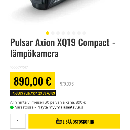
Pulsar Axion XQ19 Compact -
Skip
to
lämpökamera
the
beginning
of
the
1000677517
images
gallery
Alennushinta
890,00 €
979,00 €
TARJOUS VOIMASSA
23
:
03
:
43
:
08
Alin hinta viimeisen 30 päivän aikana: 890 €
Varastossa
Näytä myymäläsaatavuus
LISÄÄ OSTOSKORIIN