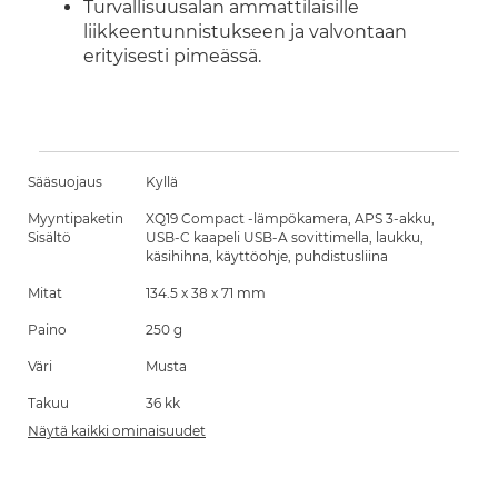
Turvallisuusalan ammattilaisille
liikkeentunnistukseen ja valvontaan
erityisesti pimeässä.
Sääsuojaus
Kyllä
Myyntipaketin
XQ19 Compact -lämpökamera, APS 3-akku,
Sisältö
USB-C kaapeli USB-A sovittimella, laukku,
käsihihna, käyttöohje, puhdistusliina
Mitat
134.5 х 38 х 71 mm
Paino
250 g
Väri
Musta
Takuu
36 kk
Näytä kaikki ominaisuudet