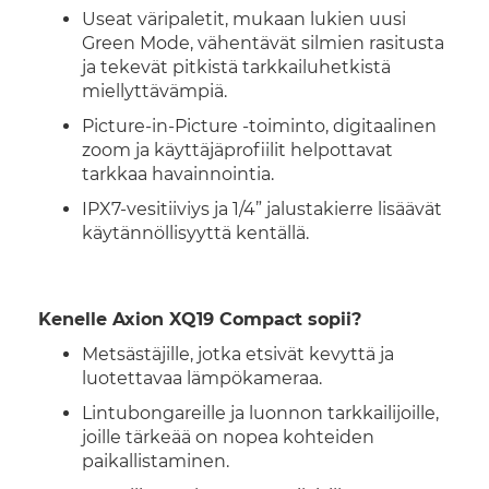
Useat väripaletit, mukaan lukien uusi
Green Mode, vähentävät silmien rasitusta
ja tekevät pitkistä tarkkailuhetkistä
miellyttävämpiä.
Picture-in-Picture -toiminto, digitaalinen
zoom ja käyttäjäprofiilit helpottavat
tarkkaa havainnointia.
IPX7-vesitiiviys ja 1/4” jalustakierre lisäävät
käytännöllisyyttä kentällä.
Kenelle Axion XQ19 Compact sopii?
Metsästäjille, jotka etsivät kevyttä ja
luotettavaa lämpökameraa.
Lintubongareille ja luonnon tarkkailijoille,
joille tärkeää on nopea kohteiden
paikallistaminen.