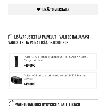
LISÄÄ TOIVELISTALLE
LISÄVARUSTEET JA PALVELUT - VALITSE HALUAMASI
VARUSTEET JA PAINA LISÄÄ OSTOSKORIIN
Lisää
Pulsar APS 3 -tehoakkupakkaus (Alaris, Axion XM30F,
ostoskoriin
Merger, Ventex)
49,00 €
Lisää
Pulsar APS -akkulaturi (Alaris, Axion XM30F, Merger,
ostoskoriin
Ventex)
49,00 €
VAIHTOTARJOUS NYKYISISTÄ LAITTEISTASI