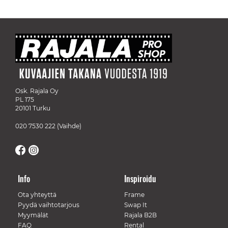
Osk. Rajala Oy
PL 175
20101 Turku
020 7530 222
(Vaihde)
Info
Inspiroidu
Ota yhteyttä
Frame
Pyydä vaihtotarjous
Swap It
Myymälät
Rajala B2B
FAQ
Rental