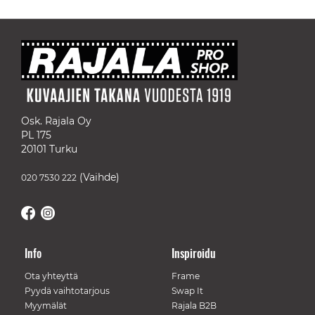
Osk. Rajala Oy
PL 175
20101 Turku
(Vaihde)
020 7530 222
Info
Inspiroidu
Ota yhteyttä
Frame
Pyydä vaihtotarjous
Swap It
Myymälät
Rajala B2B