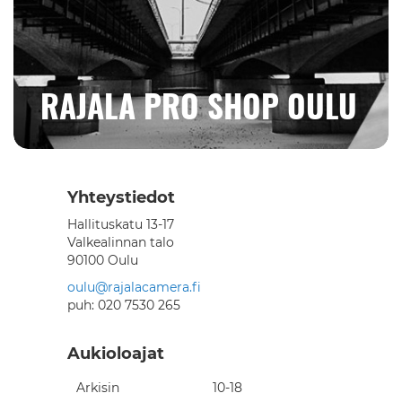
RAJALA PRO SHOP OULU
Yhteystiedot
Hallituskatu 13-17
Valkealinnan talo
90100 Oulu
oulu@rajalacamera.fi
puh: 020 7530 265
Aukioloajat
Arkisin
10-18