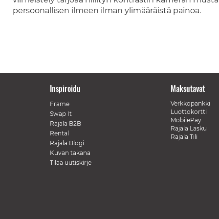
persoonallisen ilmeen ilman ylimääräistä painoa.
Inspiroidu
Maksutavat
Verkkopankki
Frame
Luottokortti
Swap It
MobilePay
Rajala B2B
Rajala Lasku
Rental
Rajala Tili
Rajala Blogi
Kuvan takana
Tilaa uutiskirje