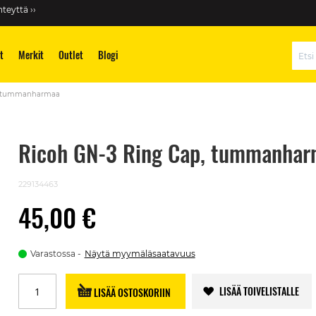
teyttä ››
t
Merkit
Outlet
Blogi
Hae
p, tummanharmaa
Ricoh GN-3 Ring Cap, tummanha
229134463
45,00 €
Varastossa
Näytä myymäläsaatavuus
LISÄÄ TOIVELISTALLE
LISÄÄ OSTOSKORIIN