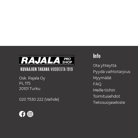
Info
Ota yhteyttä
Pyydä vaihtotarjous
Myymälät
Osk. Rajala Oy
PL 175
FAQ
20101 Turku
Meille töihin
Toimitusehdot
020 7530 222
(Vaihde)
Tietosuojaseloste