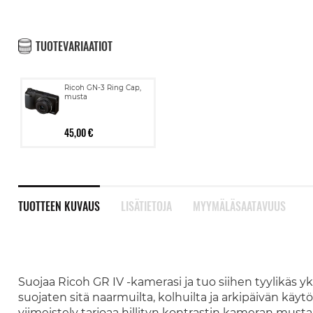
TUOTEVARIAATIOT
Ricoh GN-3 Ring Cap,
musta
45,00 €
TUOTTEEN KUVAUS
LISÄTIETOJA
MYYMÄLÄSAATAVUUS
Suojaa Ricoh GR IV -kamerasi ja tuo siihen tyylikäs yk
suojaten sitä naarmuilta, kolhuilta ja arkipäivän kä
viimeistely tarjoaa hillityn kontrastin kameran musta