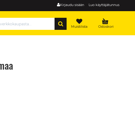
Kirjaudu sisään
Luo käyttäjätunnus
HAE
Muistilista
Ostoskori
rmaa