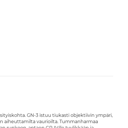
sityiskohta. GN-3 istuu tiukasti objektiivin ympäri,
ytön aiheuttamilta vaurioilta. Tummanharmaa
an runkoon, antaen GR IV:lle tyylikkään ja