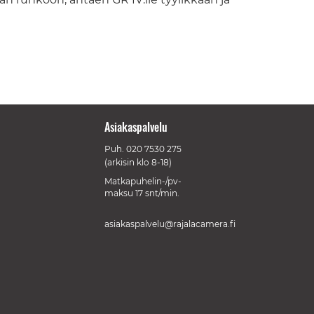
Asiakaspalvelu
Puh.
020 7530 275
(arkisin klo 8-18)
Matkapuhelin-/pv-
maksu 17 snt/min.
asiakaspalvelu@rajalacamera.fi