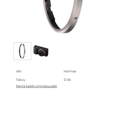
Skip
to
the
Väri
Harmaa
beginning
Takuu
12 kk
of
the
Näytä kaikki ominaisuudet
images
gallery