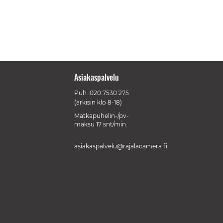
Asiakaspalvelu
Puh.
020 7530 275
(arkisin klo 8-18)
Matkapuhelin-/pv-
maksu 17 snt/min.
asiakaspalvelu@rajalacamera.fi