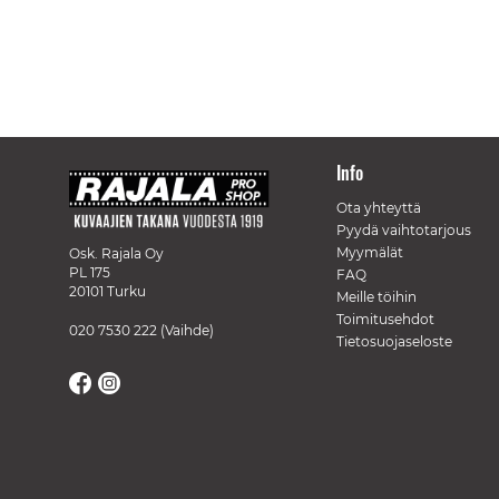
Info
Ota yhteyttä
Pyydä vaihtotarjous
Myymälät
Osk. Rajala Oy
PL 175
FAQ
20101 Turku
Meille töihin
Toimitusehdot
020 7530 222
(Vaihde)
Tietosuojaseloste