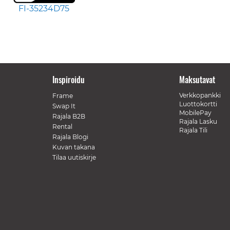
FI-35234D75
Inspiroidu
Maksutavat
Verkkopankki
Frame
Luottokortti
Swap It
MobilePay
Rajala B2B
Rajala Lasku
Rental
Rajala Tili
Rajala Blogi
Kuvan takana
Tilaa uutiskirje