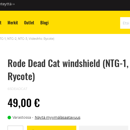
teyttä ››
t
Merkit
Outlet
Blogi
Hae
G-1, NTG-2, NTG-3, VideoMic Rycote)
Rode Dead Cat windshield (NTG-1,
Rycote)
65DEADCAT
49,00 €
Varastossa
Näytä myymäläsaatavuus