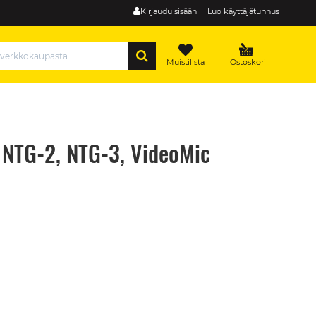
Kirjaudu sisään
Luo käyttäjätunnus
HAE
Muistilista
Ostoskori
 NTG-2, NTG-3, VideoMic