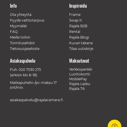
Info
Inspiroidu
Ota yhteyttä
Frame
Pyydä vaihtotarjous
Swap It
Myymälät
Rajala B2B
FAQ
Rental
Meille töihin
Rajala Blogi
Toimitusehdot
Kuvan takana
Tietosuojaseloste
Tilaa uutiskirje
Asiakaspalvelu
Maksutavat
Verkkopankki
Puh.
020 7530 275
Luottokortti
(arkisin klo 8-18)
MobilePay
Matkapuhelin-/pv-maksu 17
Rajala Lasku
snt/min.
Rajala Tili
asiakaspalvelu@rajalacamera.fi