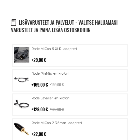
LISÄVARUSTEET JA PALVELUT - VALITSE HALUAMASI
VARUSTEET JA PAINA LISÄÄ OSTOSKORIIN
Lisää
Rode MiCon-5 XLR -adapteri
ostoskoriin
29,00 €
Lisää
Rode PinMic -mikrofoni
ostoskoriin
169,00 €
199,00 €
Lisää
Rode Lavalier -mikrofoni
ostoskoriin
129,00 €
199,00 €
Lisää
Rode MiCon-2 3.5mm -adapteri
ostoskoriin
22,00 €