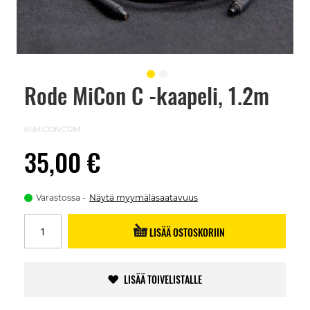
Rode MiCon C -kaapeli, 1.2m
Skip
to
the
beginning
65MICONC12M
of
the
35,00 €
images
gallery
Varastossa
Näytä myymäläsaatavuus
LISÄÄ OSTOSKORIIN
LISÄÄ TOIVELISTALLE