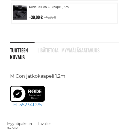
Lisää
Rode MiCon C -kaapeli, 3m
ostoskoriin
39,00 €
45,00 €
TUOTTEEN
LISÄTIETOJA
MYYMÄLÄSAATAVUUS
KUVAUS
MiCon jatkokaapeli 1.2m
FI-35234D75
Myyntipaketin
Lavalier
Sisältö