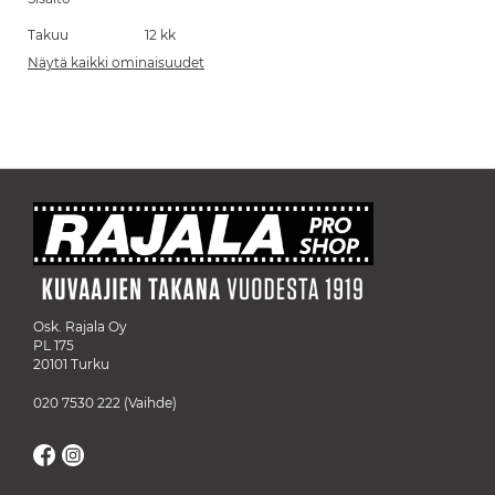
Takuu
12 kk
Näytä kaikki ominaisuudet
Osk. Rajala Oy
PL 175
20101 Turku
020 7530 222
(Vaihde)