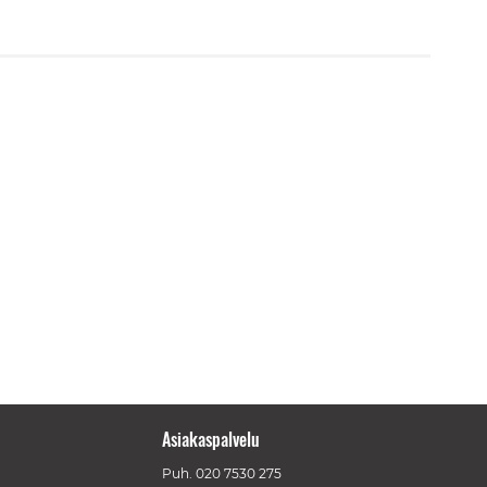
Asiakaspalvelu
Puh.
020 7530 275