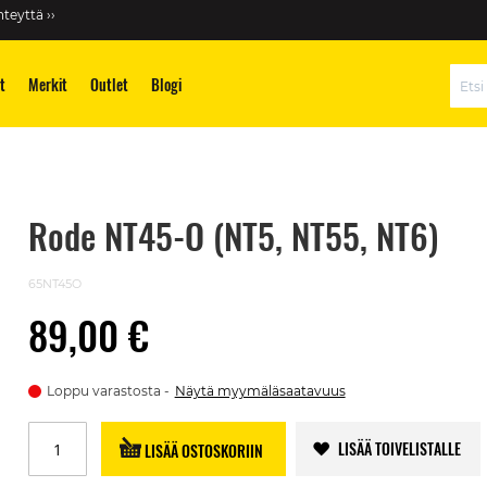
teyttä ››
t
Merkit
Outlet
Blogi
Hae
Rode NT45-O (NT5, NT55, NT6)
65NT45O
89,00 €
Loppu varastosta
Näytä myymäläsaatavuus
LISÄÄ TOIVELISTALLE
LISÄÄ OSTOSKORIIN