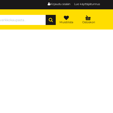
Kirjaudu sisään
Luo käyttäjätunnus
HAE
Muistilista
Ostoskori