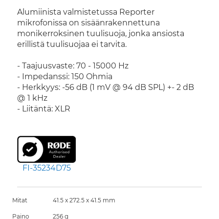
Alumiinista valmistetussa Reporter
mikrofonissa on sisäänrakennettuna
monikerroksinen tuulisuoja, jonka ansiosta
erillistä tuulisuojaa ei tarvita.
- Taajuusvaste: 70 - 15000 Hz
- Impedanssi: 150 Ohmia
- Herkkyys: -56 dB (1 mV @ 94 dB SPL) +- 2 dB
@ 1 kHz
- Liitäntä: XLR
FI-35234D75
Mitat
41.5 x 272.5 x 41.5 mm
Paino
256 g