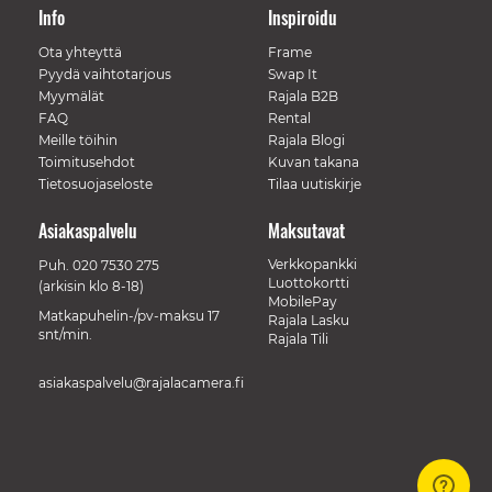
Info
Inspiroidu
Ota yhteyttä
Frame
Pyydä vaihtotarjous
Swap It
Myymälät
Rajala B2B
FAQ
Rental
Meille töihin
Rajala Blogi
Toimitusehdot
Kuvan takana
Tietosuojaseloste
Tilaa uutiskirje
Asiakaspalvelu
Maksutavat
Verkkopankki
Puh.
020 7530 275
Luottokortti
(arkisin klo 8-18)
MobilePay
Matkapuhelin-/pv-maksu 17
Rajala Lasku
snt/min.
Rajala Tili
asiakaspalvelu@rajalacamera.fi