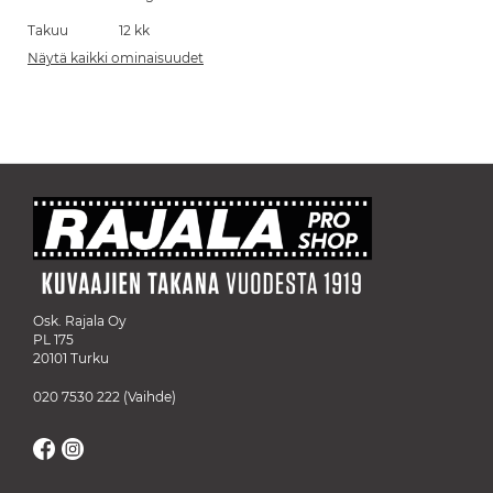
Takuu
12 kk
Näytä kaikki ominaisuudet
Osk. Rajala Oy
PL 175
20101 Turku
020 7530 222
(Vaihde)