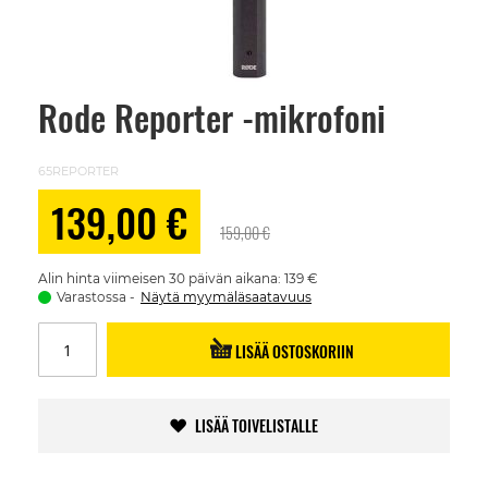
Rode Reporter -mikrofoni
Skip
to
the
beginning
65REPORTER
of
the
Alennushinta
139,00 €
images
159,00 €
gallery
Alin hinta viimeisen 30 päivän aikana: 139 €
Varastossa
Näytä myymäläsaatavuus
LISÄÄ OSTOSKORIIN
LISÄÄ TOIVELISTALLE