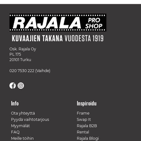
Osk. Rajala Oy
PL 175
20101 Turku
020 7530 222
(Vaihde)
Info
Inspiroidu
Ota yhteyttä
Frame
Pyydä vaihtotarjous
Swap It
Myymälät
Rajala B2B
FAQ
Rental
Meille töihin
Rajala Blogi