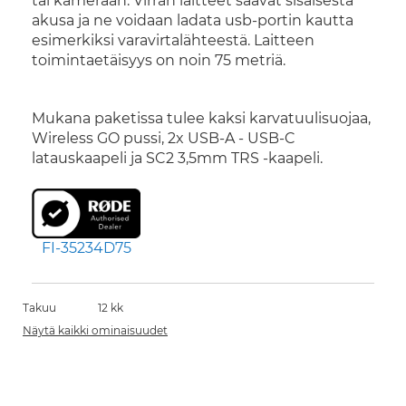
tai kameraan. Virran laitteet saavat sisäisestä
akusa ja ne voidaan ladata usb-portin kautta
esimerkiksi varavirtalähteestä. Laitteen
toimintaetäisyys on noin 75 metriä.
Mukana paketissa tulee kaksi karvatuulisuojaa,
Wireless GO pussi, 2x USB-A - USB-C
latauskaapeli ja SC2 3,5mm TRS -kaapeli.
FI-35234D75
Takuu
12 kk
Näytä kaikki ominaisuudet