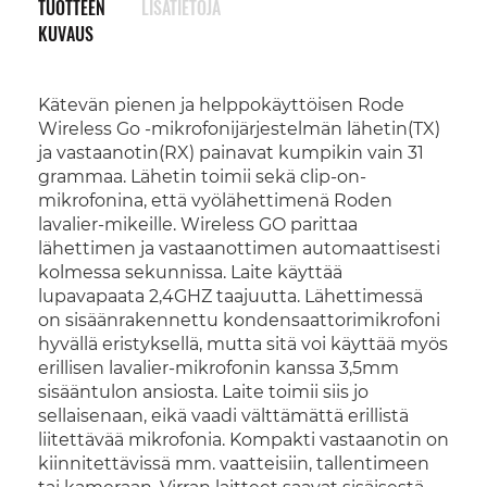
TUOTTEEN
LISÄTIETOJA
KUVAUS
Kätevän pienen ja helppokäyttöisen Rode
Wireless Go -mikrofonijärjestelmän lähetin(TX)
ja vastaanotin(RX) painavat kumpikin vain 31
grammaa. Lähetin toimii sekä clip-on-
mikrofonina, että vyölähettimenä Roden
lavalier-mikeille. Wireless GO parittaa
lähettimen ja vastaanottimen automaattisesti
kolmessa sekunnissa. Laite käyttää
lupavapaata 2,4GHZ taajuutta. Lähettimessä
on sisäänrakennettu kondensaattorimikrofoni
hyvällä eristyksellä, mutta sitä voi käyttää myös
erillisen lavalier-mikrofonin kanssa 3,5mm
sisääntulon ansiosta. Laite toimii siis jo
sellaisenaan, eikä vaadi välttämättä erillistä
liitettävää mikrofonia. Kompakti vastaanotin on
kiinnitettävissä mm. vaatteisiin, tallentimeen