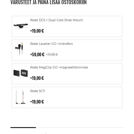
VARUSTEET JA PAINA LISÄÄ OSTOSKORIIN
Lisää
Rode DCS-1 Dual Cold Shoe Mount
ostoskoriin
19,00 €
Lisää
Rode Lavalier GO -mikrofoni
ostoskoriin
59,00 €
79,00 €
Lisää
Rode MagClip GO -magneettikiinnike
ostoskoriin
19,00 €
Lisää
Rode SC11
ostoskoriin
19,00 €