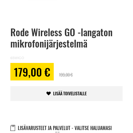
Rode Wireless GO -langaton
Skip
to
mikrofonijärjestelmä
the
beginning
of
the
65WIGO
images
gallery
Alennushinta
179,00 €
199,00 €
LISÄÄ TOIVELISTALLE
LISÄVARUSTEET JA PALVELUT - VALITSE HALUAMASI