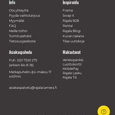
Info
Inspiroidu
Ota yhteyttä
Frame
Pyydä vaihtotarjous
Swap It
Myymälät
Rajala B2B
FAQ
Rental
Meille töihin
Rajala Blogi
Toimitusehdot
Kuvan takana
Tietosuojaseloste
Tilaa uutiskirje
Asiakaspalvelu
Maksutavat
Verkkopankki
Puh.
020 7530 275
Luottokortti
(arkisin klo 8-18)
MobilePay
Matkapuhelin-/pv-maksu 17
Rajala Lasku
snt/min.
Rajala Tili
asiakaspalvelu@rajalacamera.fi