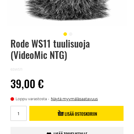
Rode WS11 tuulisuoja
Skip
to
(VideoMic NTG)
the
beginning
of
the
65WS11
images
gallery
39,00 €
Loppu varastosta
Näytä myymäläsaatavuus
LISÄÄ OSTOSKORIIN