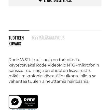
LISÄÄ TOIVELISTALLE
TUOTTEEN
MYYMÄLÄSAATAVUUS
KUVAUS
Rode WS11 -tuulisuoja on tarkoitettu
käytettäväksi Rode VideoMic NTG -mikrofonin
kanssa. Tuulisuoja on ehdoton lisävaruste,
mikäli mikrofonia käytetään ulkona, jolloin se
vähentää tuulen aiheuttamia häiriöääniä.