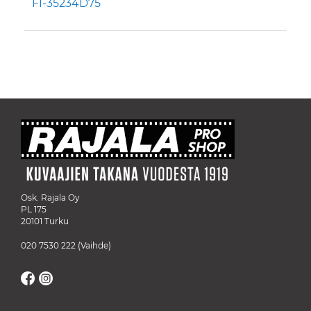
FI-35234D75
Osk. Rajala Oy
PL 175
20101 Turku
020 7530 222
(Vaihde)