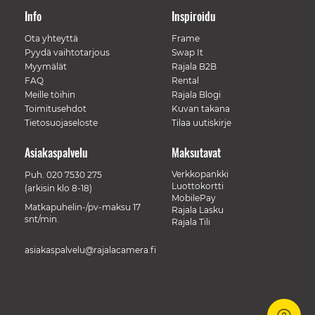
Info
Inspiroidu
Ota yhteyttä
Frame
Pyydä vaihtotarjous
Swap It
Myymälät
Rajala B2B
FAQ
Rental
Meille töihin
Rajala Blogi
Toimitusehdot
Kuvan takana
Tietosuojaseloste
Tilaa uutiskirje
Asiakaspalvelu
Maksutavat
Verkkopankki
Puh.
020 7530 275
Luottokortti
(arkisin klo 8-18)
MobilePay
Matkapuhelin-/pv-maksu 17
Rajala Lasku
snt/min.
Rajala Tili
asiakaspalvelu@rajalacamera.fi