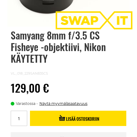
Samyang 8mm f/3.5 CS
Skip
to
Fisheye -objektiivi, Nikon
the
beginning
of
KÄYTETTY
the
images
gallery
VL_018_229SAN835CS
129,00 €
Varastossa
Näytä myymäläsaatavuus
LISÄÄ OSTOSKORIIN