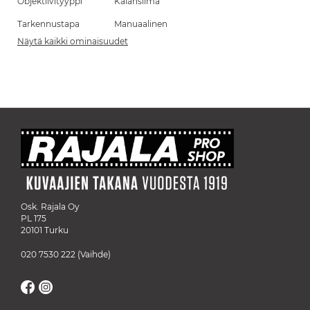
Objektiivityyppi
Kalansilmä
Tarkennustapa
Manuaalinen
Näytä kaikki ominaisuudet
Osk. Rajala Oy
PL 175
20101 Turku
020 7530 222
(Vaihde)