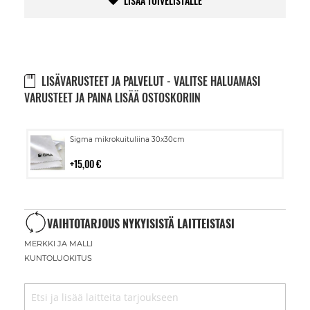
LISÄÄ TOIVELISTALLE
LISÄVARUSTEET JA PALVELUT - VALITSE HALUAMASI
VARUSTEET JA PAINA LISÄÄ OSTOSKORIIN
Lisää
Sigma mikrokuituliina 30x30cm
ostoskoriin
15,00 €
VAIHTOTARJOUS NYKYISISTÄ LAITTEISTASI
MERKKI JA MALLI
KUNTOLUOKITUS