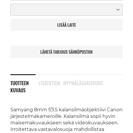
LISÄÄ LAITE
LÄHETÄ TARJOUS SÄHKÖPOSTIIN
TUOTTEEN
LISÄTIETOJA
MYYMÄLÄSAATAVUUS
KUVAUS
Samyang 8mm f/3.5 kalansilmäobjektiivi Canon
järjestelmäkameroille. Kalansilmä sopii hyvin
maisemakuvaukseen sekä videokuvaukseen.
Irroitettava vastavalosuoja mahdollistaa