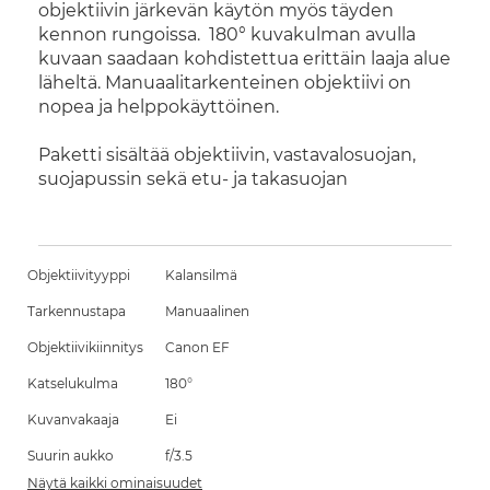
objektiivin järkevän käytön myös täyden
kennon rungoissa. 180° kuvakulman avulla
kuvaan saadaan kohdistettua erittäin laaja alue
läheltä. Manuaalitarkenteinen objektiivi on
nopea ja helppokäyttöinen.
Paketti sisältää objektiivin, vastavalosuojan,
suojapussin sekä etu- ja takasuojan
Objektiivityyppi
Kalansilmä
Tarkennustapa
Manuaalinen
Objektiivikiinnitys
Canon EF
Katselukulma
180°
Kuvanvakaaja
Ei
Suurin aukko
f/3.5
Näytä kaikki ominaisuudet