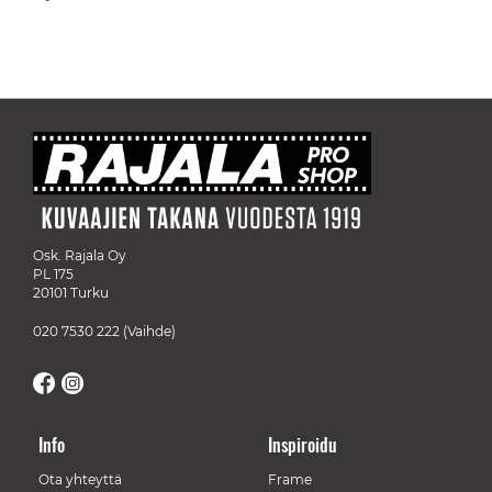
Osk. Rajala Oy
PL 175
20101 Turku
020 7530 222
(Vaihde)
Info
Inspiroidu
Ota yhteyttä
Frame