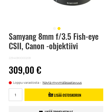
Samyang 8mm f/3.5 Fish-eye
Skip
to
CSII, Canon -objektiivi
the
beginning
of
the
2294080000208
images
gallery
309,00 €
Loppu varastosta
Näytä myymäläsaatavuus
LISÄÄ OSTOSKORIIN