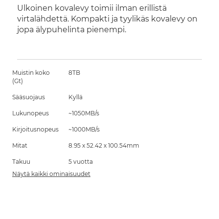
Ulkoinen kovalevy toimii ilman erillistä
virtalähdettä. Kompakti ja tyylikäs kovalevy on
jopa älypuhelinta pienempi.
Muistin koko
8TB
(Gt)
Sääsuojaus
Kyllä
Lukunopeus
~1050MB/s
Kirjoitusnopeus
~1000MB/s
Mitat
8.95 x 52.42 x 100.54mm
Takuu
5 vuotta
Näytä kaikki ominaisuudet