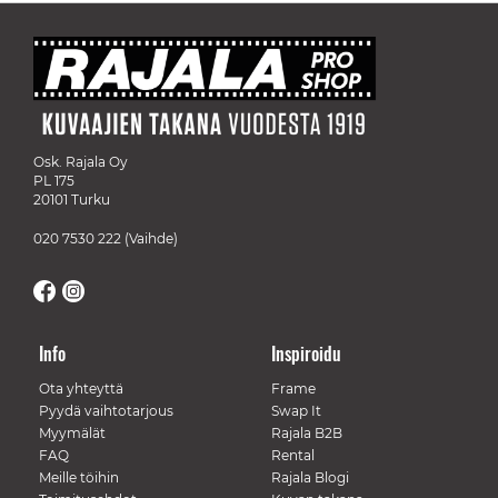
Osk. Rajala Oy
PL 175
20101 Turku
020 7530 222
(Vaihde)
Info
Inspiroidu
Ota yhteyttä
Frame
Pyydä vaihtotarjous
Swap It
Myymälät
Rajala B2B
FAQ
Rental
Meille töihin
Rajala Blogi