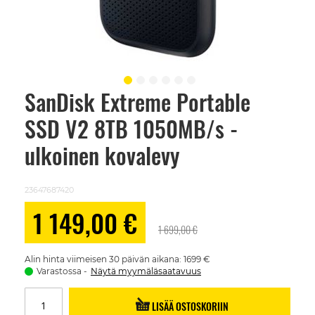
SanDisk Extreme Portable
Skip
to
SSD V2 8TB 1050MB/s -
the
beginning
of
ulkoinen kovalevy
the
images
gallery
23647687420
Alennushinta
1 149,00 €
1 699,00 €
Alin hinta viimeisen 30 päivän aikana: 1699 €
Varastossa
Näytä myymäläsaatavuus
LISÄÄ OSTOSKORIIN