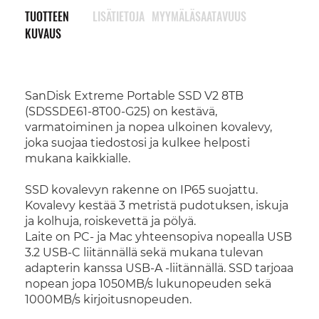
TUOTTEEN
LISÄTIETOJA
MYYMÄLÄSAATAVUUS
KUVAUS
SanDisk Extreme Portable SSD V2 8TB
(SDSSDE61-8T00-G25) on kestävä,
varmatoiminen ja nopea ulkoinen kovalevy,
joka suojaa tiedostosi ja kulkee helposti
mukana kaikkialle.
SSD kovalevyn rakenne on IP65 suojattu.
Kovalevy kestää 3 metristä pudotuksen, iskuja
ja kolhuja, roiskevettä ja pölyä.
Laite on PC- ja Mac yhteensopiva nopealla USB
3.2 USB-C liitännällä sekä mukana tulevan
adapterin kanssa USB-A -liitännällä. SSD tarjoaa
nopean jopa 1050MB/s lukunopeuden sekä
1000MB/s kirjoitusnopeuden.