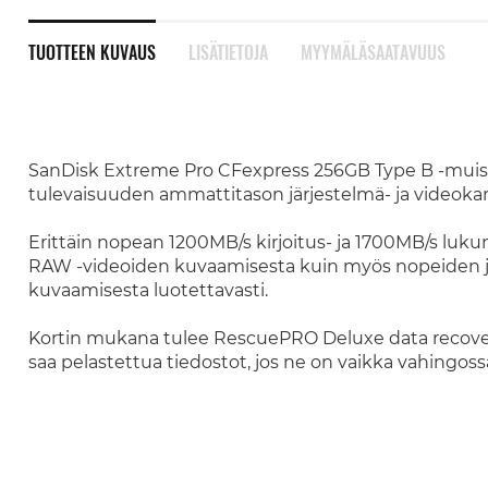
TUOTTEEN KUVAUS
LISÄTIETOJA
MYYMÄLÄSAATAVUUS
SanDisk Extreme Pro CFexpress 256GB Type B -muist
tulevaisuuden ammattitason järjestelmä- ja videokam
Erittäin nopean 1200MB/s kirjoitus- ja 1700MB/s lu
RAW -videoiden kuvaamisesta kuin myös nopeiden j
kuvaamisesta luotettavasti.
Kortin mukana tulee RescuePRO Deluxe data recovery 
saa pelastettua tiedostot, jos ne on vaikka vahingoss