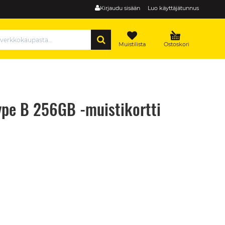
Kirjaudu sisään
Luo käyttäjätunnus
HAE
Muistilista
Ostoskori
ype B 256GB -muistikortti