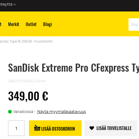
teyttä ››
t
Merkit
Outlet
Blogi
Hae
press Type B 256GB -muistikortti
SanDisk Extreme Pro CFexpress T
236SDCFE256GGN4IN
349,00 €
Varastossa
Näytä myymäläsaatavuus
LISÄÄ TOIVELISTALLE
LISÄÄ OSTOSKORIIN