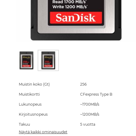
Skip
to
the
Muistin koko (Gt)
256
beginning
Muistikortti
CFexpress Type B
of
the
Lukunopeus
~1700MB/s
images
gallery
Kirjoitusnopeus
~1200MB/s
Takuu
5 vuotta
Näytä kaikki ominaisuudet