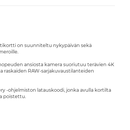
ikortti on suunniteltu nykypäivän sekä
eroille.
kunopeuden ansiosta kamera suoriutuu terävien 4K
a raskaiden RAW-sarjakuvaustilanteiden
-ohjelmiston latauskoodi, jonka avulla kortilta
a poistettu.