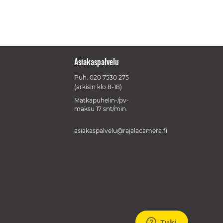
Asiakaspalvelu
Puh.
020 7530 275
(arkisin klo 8-18)
Matkapuhelin-/pv-
maksu 17 snt/min.
asiakaspalvelu@rajalacamera.fi