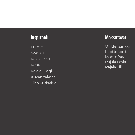
Inspiroidu
Maksutavat
Verkkopankki
Frame
Luottokortti
Swap It
MobilePay
Rajala B2B
Rajala Lasku
Rental
Rajala Tili
Rajala Blogi
Kuvan takana
Tilaa uutiskirje