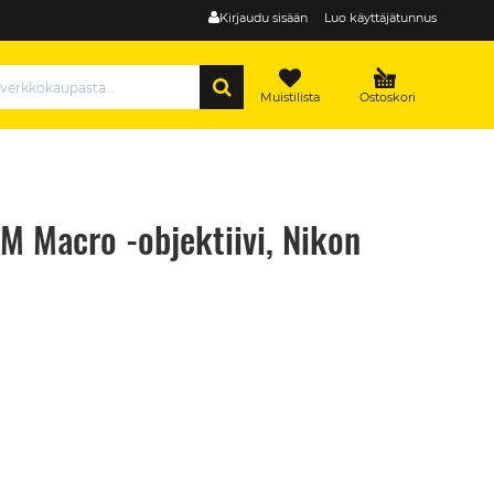
Kirjaudu sisään
Luo käyttäjätunnus
HAE
Muistilista
Ostoskori
 Macro -objektiivi, Nikon