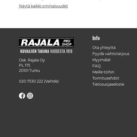
Näytä kaikki ominaisuudet
Info
Ota yhteyttä
Pyydä vaihtotarjous
Myymälät
Osk. Rajala Oy
PL 175
FAQ
20101 Turku
Meille töihin
Toimitusehdot
020 7530 222
(Vaihde)
Tietosuojaseloste