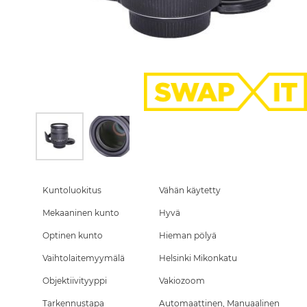
Skip
to
the
Kuntoluokitus
Vähän käytetty
beginning
Mekaaninen kunto
Hyvä
of
the
Optinen kunto
Hieman pölyä
images
gallery
Vaihtolaitemyymälä
Helsinki Mikonkatu
Objektiivityyppi
Vakiozoom
Tarkennustapa
Automaattinen, Manuaalinen