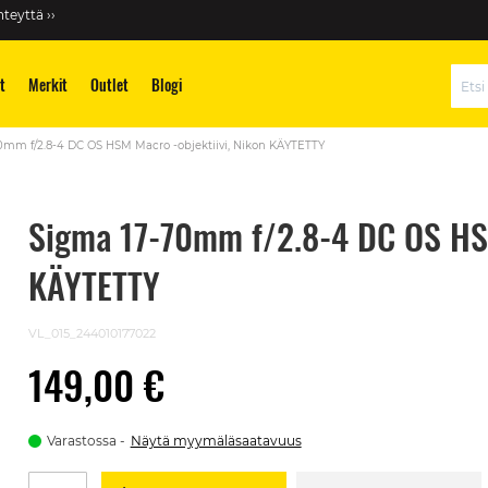
teyttä ››
t
Merkit
Outlet
Blogi
Hae
0mm f/2.8-4 DC OS HSM Macro -objektiivi, Nikon KÄYTETTY
Sigma 17-70mm f/2.8-4 DC OS HSM
KÄYTETTY
VL_015_244010177022
149,00 €
Varastossa
Näytä myymäläsaatavuus