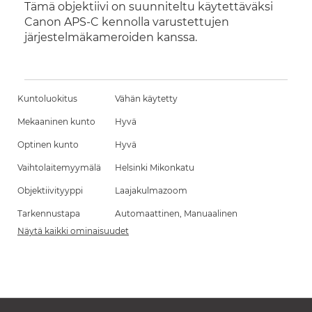
Tämä objektiivi on suunniteltu käytettäväksi
Canon APS-C kennolla varustettujen
järjestelmäkameroiden kanssa.
Kuntoluokitus
Vähän käytetty
Mekaaninen kunto
Hyvä
Optinen kunto
Hyvä
Vaihtolaitemyymälä
Helsinki Mikonkatu
Objektiivityyppi
Laajakulmazoom
Tarkennustapa
Automaattinen, Manuaalinen
Näytä kaikki ominaisuudet