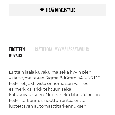
LISÄÄ TOIVELISTALLE
TUOTTEEN
LISÄTIETOJA
MYYMÄLÄSAATAVUUS
KUVAUS
Erittäin laaja kuvakulma sekä hyvin pieni
vääristymä tekee Sigma 8-16mm f/4.5-5.6 DC
HSM -objektiivista erinomaisen välineen
esimerkiksi arkkitehtuuri sekä
katukuvaukseen. Nopea sekä lähes äänetön
HSM -tarkennusmoottori antaa erittäin
luotettavan automaattitarkennuksen.