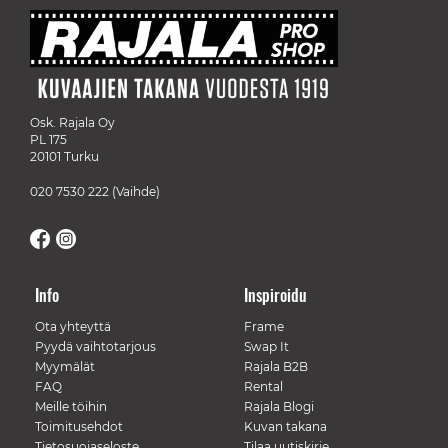
Osk. Rajala Oy
PL 175
20101 Turku
020 7530 222
(Vaihde)
Info
Inspiroidu
Ota yhteyttä
Frame
Pyydä vaihtotarjous
Swap It
Myymälät
Rajala B2B
FAQ
Rental
Meille töihin
Rajala Blogi
Toimitusehdot
Kuvan takana
Tietosuojaseloste
Tilaa uutiskirje