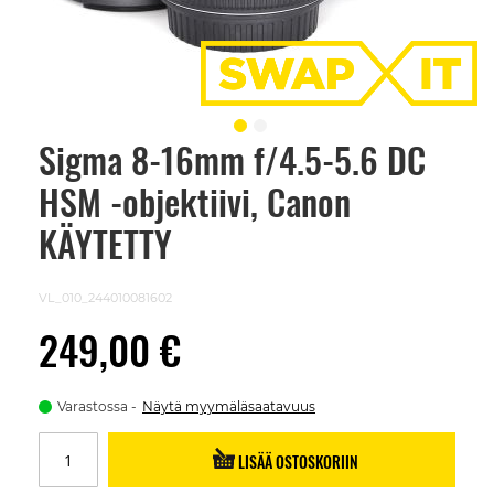
Sigma 8-16mm f/4.5-5.6 DC
Skip
to
HSM -objektiivi, Canon
the
beginning
of
KÄYTETTY
the
images
gallery
VL_010_244010081602
249,00 €
Varastossa
Näytä myymäläsaatavuus
LISÄÄ OSTOSKORIIN