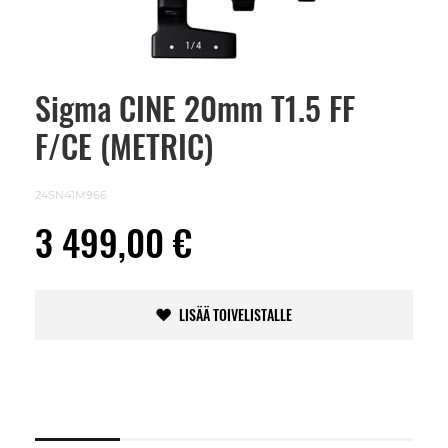
Sigma CINE 20mm T1.5 FF
Skip
to
F/CE (METRIC)
the
beginning
of
the
24SN41M966
images
gallery
3 499,00 €
LISÄÄ TOIVELISTALLE