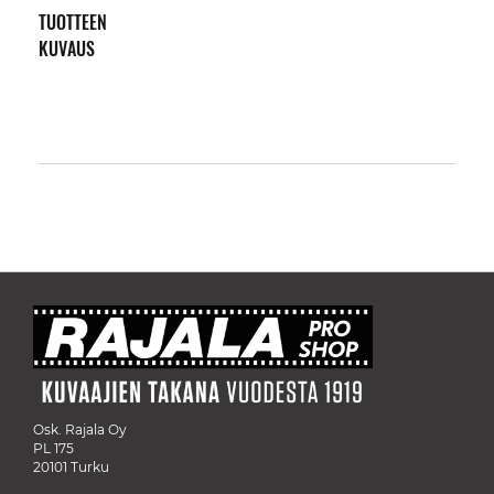
TUOTTEEN
KUVAUS
Osk. Rajala Oy
PL 175
20101 Turku