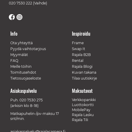
020 7530 222
(Vaihde)
Info
Inspiroidu
Ota yhteyttä
Frame
Pyydä vaihtotarjous
Swap It
Myymälät
Rajala B2B
FAQ
Rental
Meille töihin
Rajala Blogi
Toimitusehdot
Kuvan takana
Tietosuojaseloste
Tilaa uutiskirje
Asiakaspalvelu
Maksutavat
Verkkopankki
Puh.
020 7530 275
Luottokortti
(arkisin klo 8-18)
MobilePay
Matkapuhelin-/pv-maksu 17
Rajala Lasku
snt/min.
Rajala Tili
asiakaspalvelu@rajalacamera.fi