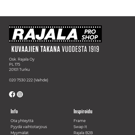
Osk. Rajala Oy
PL 175
20101 Turku
020 7530 222
(Vaihde)
Info
Inspiroidu
Ota yhteyttä
Frame
Pyydä vaihtotarjous
Swap It
Myymälät
Rajala B2B