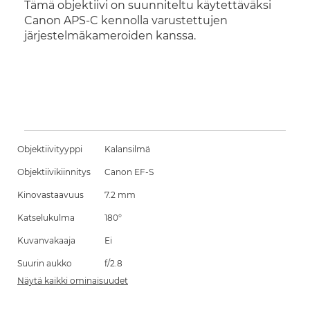
Tämä objektiivi on suunniteltu käytettäväksi
Canon APS-C kennolla varustettujen
järjestelmäkameroiden kanssa.
Objektiivityyppi
Kalansilmä
Objektiivikiinnitys
Canon EF-S
Kinovastaavuus
7.2 mm
Katselukulma
180°
Kuvanvakaaja
Ei
Suurin aukko
f/2.8
Näytä kaikki ominaisuudet