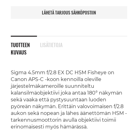
LÄHETÄ TARJOUS SÄHKÖPOSTIIN
TUOTTEEN
LISÄTIETOJA
KUVAUS
Sigma 4.5mm f/2.8 EX DC HSM Fisheye on
Canon APS-C -koon kennoilla oleville
järjestelmäkameroille suunniteltu
kalansilmäobjektiivi joka antaa 180° näkymän
sekä vaaka että pystysuuntaan luoden
pyöreän näkymän. Erittäin valovoimaisen f/2.8
aukon sekä nopean ja lähes äänettömän HSM -
tarkennusmoottorin avulla objektiivi toimii
erinomaisesti myös hämärässä.