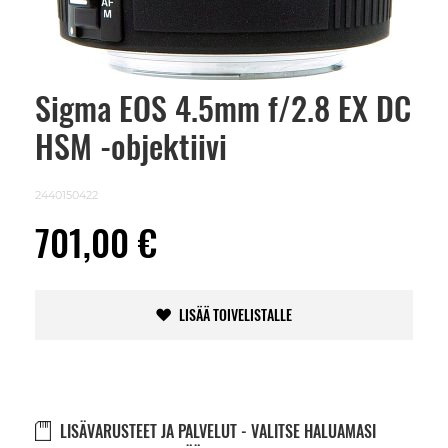
Sigma EOS 4.5mm f/2.8 EX DC
Skip
to
HSM -objektiivi
the
beginning
of
the
2440150422
images
gallery
701,00 €
LISÄÄ TOIVELISTALLE
LISÄVARUSTEET JA PALVELUT - VALITSE HALUAMASI