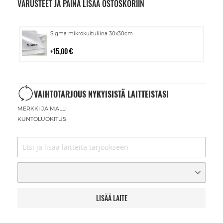
VARUSTEET JA PAINA LISÄÄ OSTOSKORIIN
Lisää
Sigma mikrokuituliina 30x30cm
ostoskoriin
15,00 €
VAIHTOTARJOUS NYKYISISTÄ LAITTEISTASI
MERKKI JA MALLI
KUNTOLUOKITUS
LISÄÄ LAITE