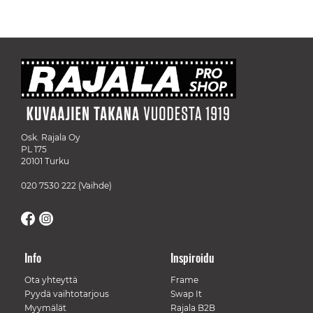
Osk. Rajala Oy
PL 175
20101 Turku
020 7530 222
(Vaihde)
Info
Inspiroidu
Ota yhteyttä
Frame
Pyydä vaihtotarjous
Swap It
Myymälät
Rajala B2B