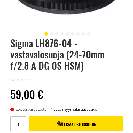
Sigma LH876-04 -
Skip
to
vastavalosuoja (24-70mm
the
beginning
of
f/2.8 A DG OS HSM)
the
images
gallery
24ST5767ZC
59,00 €
Loppu varastosta
Näytä myymäläsaatavuus
LISÄÄ OSTOSKORIIN