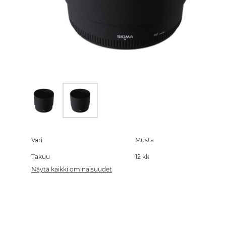
Skip
to
the
Väri
Musta
beginning
Takuu
12 kk
of
the
Näytä kaikki ominaisuudet
images
gallery