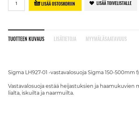
LISÄÄ TOIVELISTALLE
LISÄÄ OSTOSKORIIN
TUOTTEEN KUVAUS
LISÄTIETOJA
MYYMÄLÄSAATAVUUS
Sigma LH927-01 -vastavalosuoja Sigma 150-500mm f/5-
Vastavalosuoja estää heijastuksien ja haamukuvien 
lialta, iskuilta ja naarmuilta.