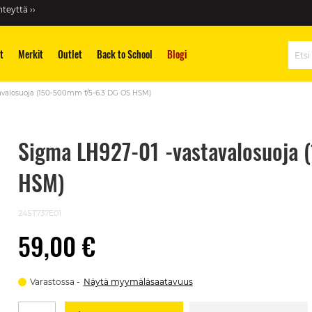
teyttä ››
t
Merkit
Outlet
Back to School
Blogi
Hae
avalosuoja (150-500mm f/5-6.3 DG OS HSM)
Sigma LH927-01 -vastavalosuoja
HSM)
24ST737E01
59,00 €
Varastossa
Näytä myymäläsaatavuus