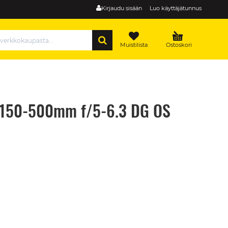
Kirjaudu sisään
Luo käyttäjätunnus
HAE
Muistilista
Ostoskori
 (150-500mm f/5-6.3 DG OS