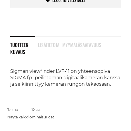
LISÄÄ TOIVELISTALLE
TUOTTEEN
LISÄTIETOJA
MYYMÄLÄSAATAVUUS
KUVAUS
Sigman viewfinder LVF-11 on yhteensopiva
SIGMA fp -peilittömän digitaalikameran kanssa
ja se kiinnittyy kameran rungon takaosaan.
Takuu
12 kk
Näytä kaikki ominaisuudet