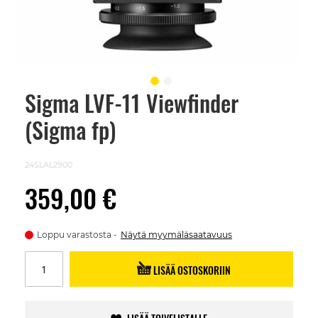
Sigma LVF-11 Viewfinder
Skip
to
(Sigma fp)
the
beginning
of
the
24SLAL2900
images
gallery
359,00 €
Loppu varastosta
Näytä myymäläsaatavuus
LISÄÄ OSTOSKORIIN