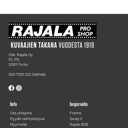
Osk. Rajala Oy
PL 175
20101 Turku
020 7530 222
(Vaihde)
Info
Inspiroidu
Ota yhteyttä
Frame
Pyydä vaihtotarjous
Swap It
Myymälät
Rajala B2B