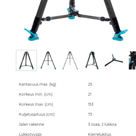
Skip
to
the
Kantavuus max. (kg)
25
beginning
Korkeus min. (cm)
21
of
the
Korkeus max. (cm)
153
images
gallery
Kuljetuspituus (cm)
75
Jalan rakenne
3 osaa, 2 lukkoa
Lukkotyyppi
Kierrelukitus