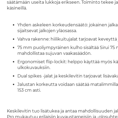
säätämään useita lukkoja erikseen. Toiminto tekee j
käsineillä.
Yhden askeleen korkeudensäätö: jokainen jalka sää
sijaitsevat jalkojen yläosassa.
Vahva rakenne: hiilikuitujalat tarjoavat keveyttä
75 mm puoliympyräinen kulho sisältää Sirui 7
mahdollistaa sujuvan vaakasäädön.
Ergonomiset flip-lockit: helppo käyttää myös kä
ulkokuvauksiin.
Dual spikes -jalat ja keskilevitin tarjoavat lisäva
Jalustan korkeutta voidaan säätää matalimmillaa
153 cm asti.
Keskilevitin tuo lisätukea ja antaa mahdollisuuden 
Pro mukautuu erilaisiin kuvaustarpeisiin ja -olosuhtei