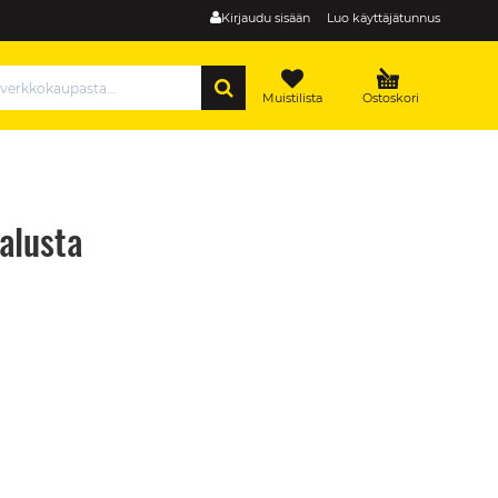
Kirjaudu sisään
Luo käyttäjätunnus
HAE
Muistilista
Ostoskori
jalusta