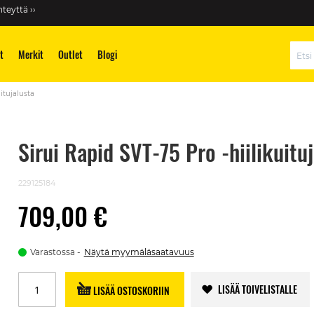
teyttä ››
t
Merkit
Outlet
Blogi
Hae
itujalusta
Sirui Rapid SVT-75 Pro -hiilikuitu
229125184
709,00 €
Varastossa
Näytä myymäläsaatavuus
LISÄÄ TOIVELISTALLE
LISÄÄ OSTOSKORIIN