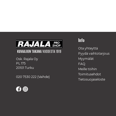
Info
Ota yhteyttä
Pyydä vaihtotarjous
Myymälät
Osk. Rajala Oy
PL 175
FAQ
20101 Turku
Meille töihin
Toimitusehdot
020 7530 222
(Vaihde)
Tietosuojaseloste