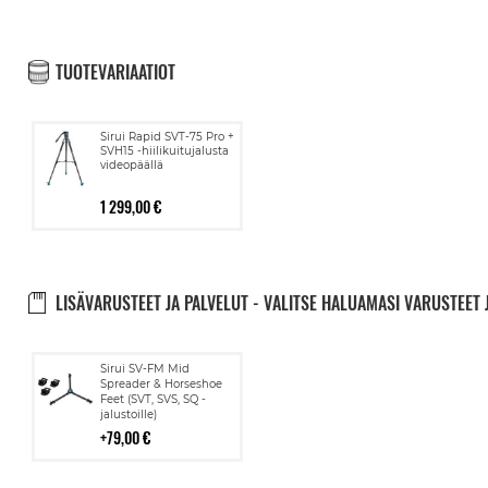
TUOTEVARIAATIOT
Sirui Rapid SVT-75 Pro +
SVH15 -hiilikuitujalusta
videopäällä
1 299,00 €
LISÄVARUSTEET JA PALVELUT - VALITSE HALUAMASI VARUSTEET 
Lisää
Sirui SV-FM Mid
ostoskoriin
Spreader & Horseshoe
Feet (SVT, SVS, SQ -
jalustoille)
79,00 €