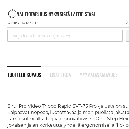
VAIHTOTARJOUS NYKYISISTÄ LAITTEISTASI
MERKKI JA MALLI
K
TUOTTEEN KUVAUS
LISÄTIETOJA
MYYMÄLÄSAATAVUUS
Sirui Pro Video Tripod Rapid SVT-75 Pro -jalusta on suu
kaipaavat nopeaa, luotettavaa ja monipuolista jalust
Tämä kolmijalka tarjoaa innovatiivisen One-Step Hei
jokaisen jalan korkeutta yhdellä ergonomisella flip-l