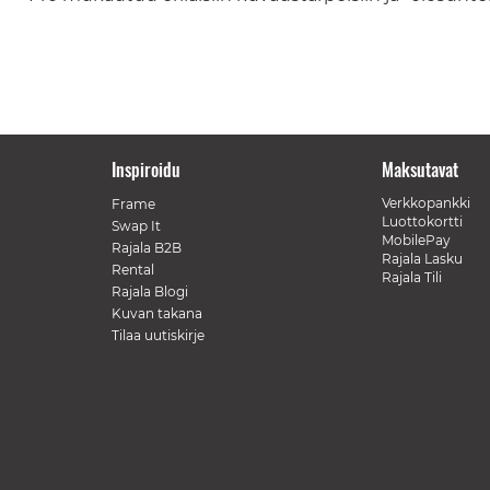
Inspiroidu
Maksutavat
Verkkopankki
Frame
Luottokortti
Swap It
MobilePay
Rajala B2B
Rajala Lasku
Rental
Rajala Tili
Rajala Blogi
Kuvan takana
Tilaa uutiskirje