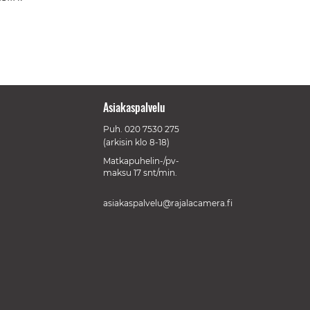
Asiakaspalvelu
Puh.
020 7530 275
(arkisin klo 8-18)
Matkapuhelin-/pv-
maksu 17 snt/min.
asiakaspalvelu@rajalacamera.fi