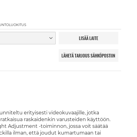
UNTOLUOKITUS
LISÄÄ LAITE
LÄHETÄ TARJOUS SÄHKÖPOSTIIN
nniteltu erityisesti videokuvaajille, jotka
aratkaisua raskaidenkin varusteiden käyttöön.
ght Adjustment -toiminnon, jossa voit säätää
ockilla ilman, että joudut kumartumaan tai