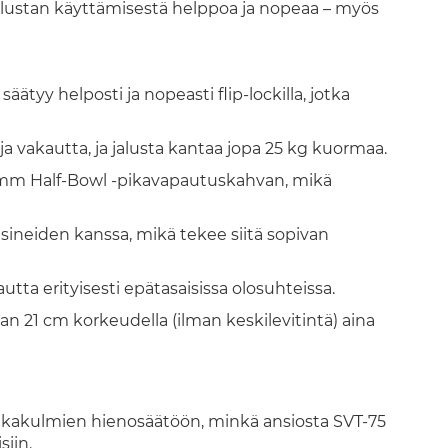
alustan käyttämisestä helppoa ja nopeaa – myös
tyy helposti ja nopeasti flip-lockilla, jotka
 ja vakautta, ja jalusta kantaa jopa 25 kg kuormaa.
5 mm Half-Bowl -pikavapautuskahvan, mikä
sineiden kanssa, mikä tekee siitä sopivan
kautta erityisesti epätasaisissa olosuhteissa.
n 21 cm korkeudella (ilman keskilevitintä) aina
jalkakulmien hienosäätöön, minkä ansiosta SVT-75
siin.