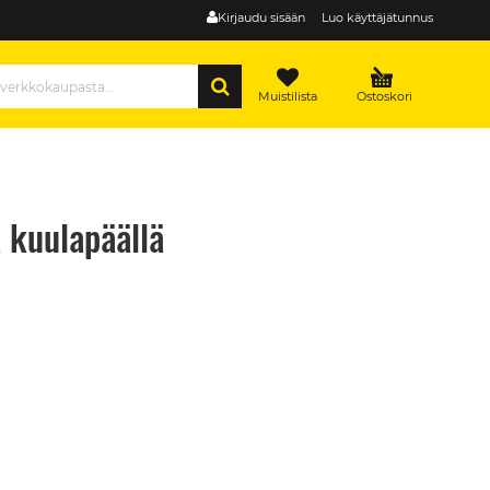
Kirjaudu sisään
Luo käyttäjätunnus
HAE
Muistilista
Ostoskori
a kuulapäällä