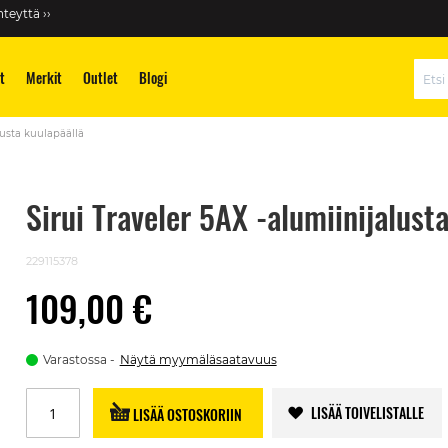
teyttä ››
t
Merkit
Outlet
Blogi
Hae
lusta kuulapäällä
Sirui Traveler 5AX -alumiinijalust
229115378
109,00 €
Varastossa
Näytä myymäläsaatavuus
LISÄÄ TOIVELISTALLE
LISÄÄ OSTOSKORIIN