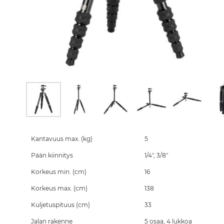
Skip
to
the
Kantavuus max. (kg)
5
beginning
Pään kiinnitys
1/4", 3/8"
of
the
Korkeus min. (cm)
16
images
gallery
Korkeus max. (cm)
138
Kuljetuspituus (cm)
33
Jalan rakenne
5 osaa, 4 lukkoa