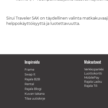
Sirui Traveler 5AX on täydellinen valinta matkakuvaaji
helppokäyttöisyyttä ja luotettavuutta.
Inspiroidu
Maksutavat
Verkkopankki
Frame
Luottokortti
Swap It
MobilePay
Rajala B2B
Rajala Lasku
Rental
Rajala Tili
Rajala Blogi
Kuvan takana
Tilaa uutiskirje