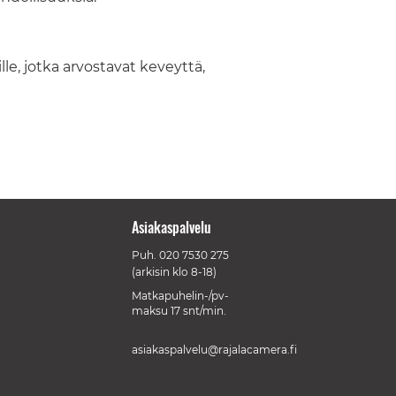
lle, jotka arvostavat keveyttä,
Asiakaspalvelu
Puh.
020 7530 275
(arkisin klo 8-18)
Matkapuhelin-/pv-
maksu 17 snt/min.
asiakaspalvelu@rajalacamera.fi