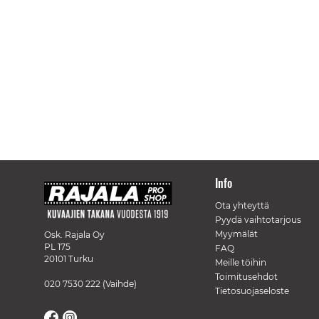
Info
Ota yhteyttä
Pyydä vaihtotarjous
Myymälät
Osk. Rajala Oy
PL 175
FAQ
20101 Turku
Meille töihin
Toimitusehdot
020 7530 222
(Vaihde)
Tietosuojaseloste