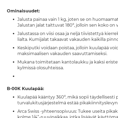
Ominaisuudet:
Jalusta painaa vain 1 kg, joten se on huomaama
Jalustan jalat taittuvat 180°, jolloin sen koko o
Jalustassa on viisi osaa ja neljä tiivistettyä kierr
lialta. Kumijalat takaavat vakauden kaikilla pinnoi
Keskiputki voidaan poistaa, jolloin kuulapää voi
maksimaalisen vakauden saavuttamiseksi.
Mukana toimitetaan kantolaukku ja kaksi eristet
kylmissä olosuhteissa.
B-00K Kuulapää:
Kuulapää kääntyy 360°, mikä sopii täydellisesti
turvalukitusjärjestelmä estää pikakiinnityslevy
Arca Swiss -yhteensopivuus: Tukee useita pikaki
kolme 1/4”-ruuvipaikkaa, jotka lisäävät käyttöma