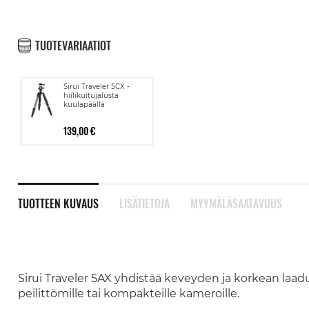
TUOTEVARIAATIOT
Sirui Traveler 5CX -
hiilikuitujalusta
kuulapäällä
139,00 €
TUOTTEEN KUVAUS
LISÄTIETOJA
MYYMÄLÄSAATAVUUS
Sirui Traveler 5AX yhdistää keveyden ja korkean laad
peilittömille tai kompakteille kameroille.