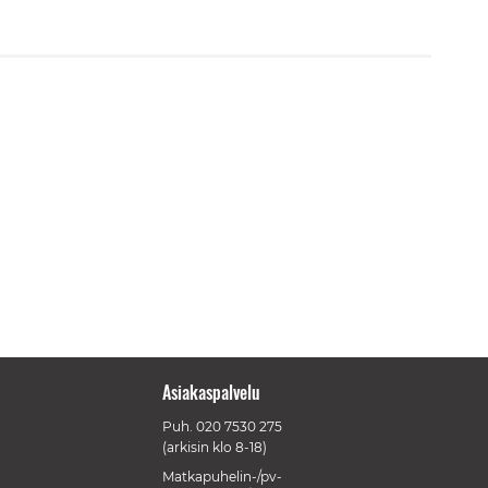
Asiakaspalvelu
Puh.
020 7530 275
(arkisin klo 8-18)
Matkapuhelin-/pv-