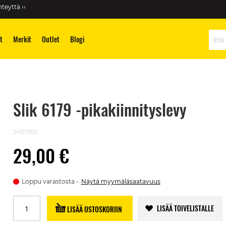
teyttä ››
t
Merkit
Outlet
Blogi
Hae
Slik 6179 -pikakiinnityslevy
24517202
29,00 €
Loppu varastosta
Näytä myymäläsaatavuus
LISÄÄ TOIVELISTALLE
LISÄÄ OSTOSKORIIN