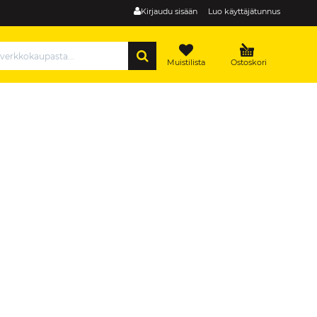
Kirjaudu sisään
Luo käyttäjätunnus
HAE
Muistilista
Ostoskori