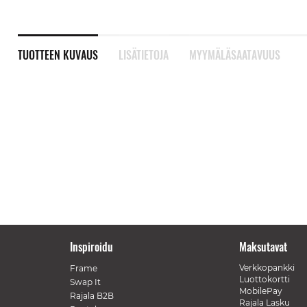
TUOTTEEN KUVAUS
LISÄTIETOJA
MYYMÄLÄSAATAVUUS
Inspiroidu
Maksutavat
Verkkopankki
Frame
Luottokortti
Swap It
MobilePay
Rajala B2B
Rajala Lasku