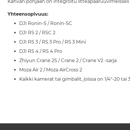
Kahvan pohjaan on integroitu litteäpääruuvimeisseli k
Yhteensopivuus:
DJI Ronin-S / Ronin-SC
DJI RS 2 / RSC 2
DJI RS 3 / RS 3 Pro / RS 3 Mini
DJI RS 4 / RS 4 Pro
Zhiyun Crane 2S / Crane 2 / Crane V2 -sarja
Moza Air 2 / Moza AirCross 2
Kaikki kamerat tai gimbalit, joissa on 1/4"-20 tai 