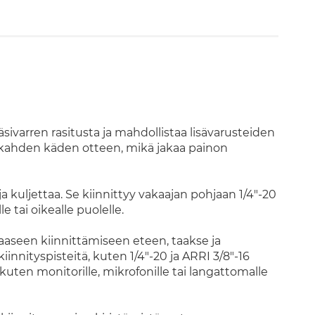
ivarren rasitusta ja mahdollistaa lisävarusteiden
a kahden käden otteen, mikä jakaa painon
a kuljettaa. Se kiinnittyy vakaajan pohjaan 1/4"-20
e tai oikealle puolelle.
aaseen kiinnittämiseen eteen, taakse ja
innityspisteitä, kuten 1/4"-20 ja ARRI 3/8"-16
kuten monitorille, mikrofonille tai langattomalle