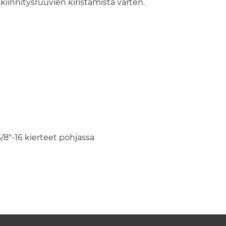
iinnitysruuvien kiristämistä varten.
3/8"-16 kierteet pohjassa