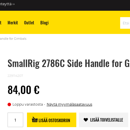
teyttä ››
t
Merkit
Outlet
Blogi
Hae
andle for Gimbals
SmallRig 2786C Side Handle for 
229114207
84,00 €
Loppu varastosta
Näytä myymäläsaatavuus
LISÄÄ TOIVELISTALLE
LISÄÄ OSTOSKORIIN