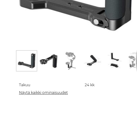
Skip
to
the
Takuu
24 kk
beginning
Näytä kaikki ominaisuudet
of
the
images
gallery