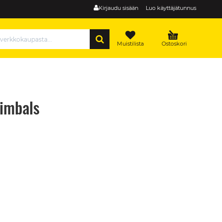
Kirjaudu sisään
Luo käyttäjätunnus
HAE
Muistilista
Ostoskori
Gimbals