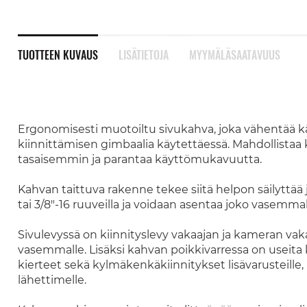
TUOTTEEN KUVAUS
LISÄTIETOJA
MYYMÄLÄSAATAVUUS
Ergonomisesti muotoiltu sivukahva, joka vähentää käs
kiinnittämisen gimbaalia käytettäessä. Mahdollista
tasaisemmin ja parantaa käyttömukavuutta.
Kahvan taittuva rakenne tekee siitä helpon säilyttää j
tai 3/8"-16 ruuveilla ja voidaan asentaa joko vasemmall
Sivulevyssä on kiinnityslevy vakaajan ja kameran vak
vasemmalle. Lisäksi kahvan poikkivarressa on useita ki
kierteet sekä kylmäkenkäkiinnitykset lisävarusteille, 
lähettimelle.