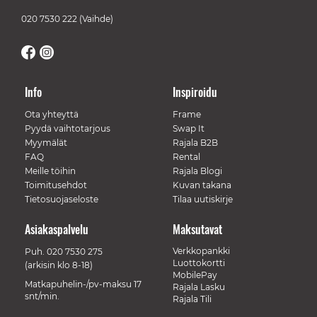
020 7530 222
(Vaihde)
Info
Inspiroidu
Ota yhteyttä
Frame
Pyydä vaihtotarjous
Swap It
Myymälät
Rajala B2B
FAQ
Rental
Meille töihin
Rajala Blogi
Toimitusehdot
Kuvan takana
Tietosuojaseloste
Tilaa uutiskirje
Asiakaspalvelu
Maksutavat
Verkkopankki
Puh.
020 7530 275
Luottokortti
(arkisin klo 8-18)
MobilePay
Matkapuhelin-/pv-maksu 17
Rajala Lasku
snt/min.
Rajala Tili