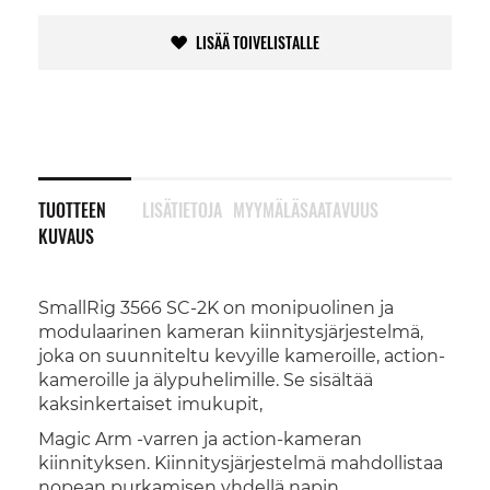
LISÄÄ TOIVELISTALLE
TUOTTEEN
LISÄTIETOJA
MYYMÄLÄSAATAVUUS
KUVAUS
SmallRig 3566 SC-2K on monipuolinen ja
modulaarinen kameran kiinnitysjärjestelmä,
joka on suunniteltu kevyille kameroille, action-
kameroille ja älypuhelimille. Se sisältää
kaksinkertaiset imukupit,
Magic Arm -varren ja action-kameran
kiinnityksen. Kiinnitysjärjestelmä mahdollistaa
nopean purkamisen yhdellä napin