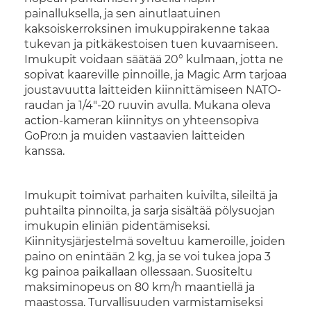
painalluksella, ja sen ainutlaatuinen
kaksoiskerroksinen imukuppirakenne takaa
tukevan ja pitkäkestoisen tuen kuvaamiseen.
Imukupit voidaan säätää 20° kulmaan, jotta ne
sopivat kaareville pinnoille, ja Magic Arm tarjoaa
joustavuutta laitteiden kiinnittämiseen NATO-
raudan ja 1/4"-20 ruuvin avulla. Mukana oleva
action-kameran kiinnitys on yhteensopiva
GoPro:n ja muiden vastaavien laitteiden
kanssa.
Imukupit toimivat parhaiten kuivilta, sileiltä ja
puhtailta pinnoilta, ja sarja sisältää pölysuojan
imukupin eliniän pidentämiseksi.
Kiinnitysjärjestelmä soveltuu kameroille, joiden
paino on enintään 2 kg, ja se voi tukea jopa 3
kg painoa paikallaan ollessaan. Suositeltu
maksiminopeus on 80 km/h maantiellä ja
maastossa. Turvallisuuden varmistamiseksi