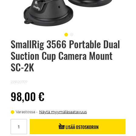
SmallRig 3566 Portable Dual
Skip
to
Suction Cup Camera Mount
the
beginning
of
SC-2K
the
images
gallery
229120707
98,00 €
Varastossa
Näytä myymäläsaatavuus
LISÄÄ OSTOSKORIIN