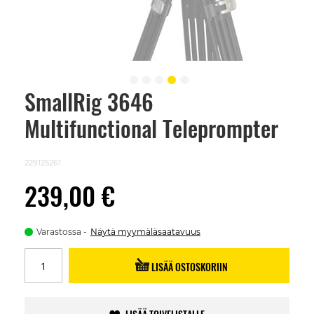
SmallRig 3646
Skip
to
Multifunctional Teleprompter
the
beginning
of
the
229125261
images
gallery
239,00 €
Varastossa
Näytä myymäläsaatavuus
LISÄÄ OSTOSKORIIN