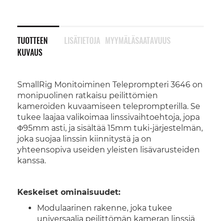
TUOTTEEN
LISÄTIETOJA
MYYMÄLÄSAATAVUUS
KUVAUS
SmallRig Monitoiminen Teleprompteri 3646 on
monipuolinen ratkaisu peilittömien
kameroiden kuvaamiseen teleprompterilla. Se
tukee laajaa valikoimaa linssivaihtoehtoja, jopa
Φ95mm asti, ja sisältää 15mm tuki-järjestelmän,
joka suojaa linssin kiinnitystä ja on
yhteensopiva useiden yleisten lisävarusteiden
kanssa.
Keskeiset ominaisuudet:
Modulaarinen rakenne, joka tukee
universaalia peilittömän kameran linssiä