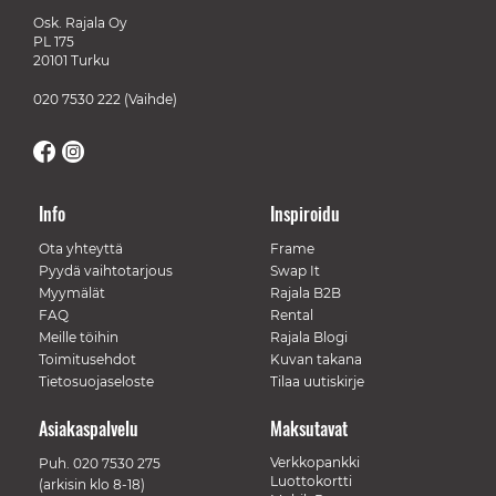
Osk. Rajala Oy
PL 175
20101 Turku
020 7530 222
(Vaihde)
Info
Inspiroidu
Ota yhteyttä
Frame
Pyydä vaihtotarjous
Swap It
Myymälät
Rajala B2B
FAQ
Rental
Meille töihin
Rajala Blogi
Toimitusehdot
Kuvan takana
Tietosuojaseloste
Tilaa uutiskirje
Asiakaspalvelu
Maksutavat
Verkkopankki
Puh.
020 7530 275
Luottokortti
(arkisin klo 8-18)