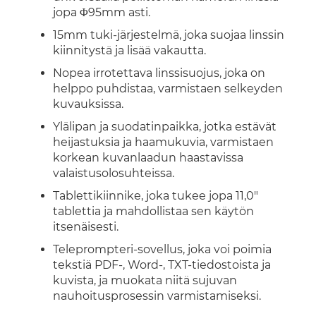
jopa Φ95mm asti.
15mm tuki-järjestelmä, joka suojaa linssin
kiinnitystä ja lisää vakautta.
Nopea irrotettava linssisuojus, joka on
helppo puhdistaa, varmistaen selkeyden
kuvauksissa.
Ylälipan ja suodatinpaikka, jotka estävät
heijastuksia ja haamukuvia, varmistaen
korkean kuvanlaadun haastavissa
valaistusolosuhteissa.
Tablettikiinnike, joka tukee jopa 11,0"
tablettia ja mahdollistaa sen käytön
itsenäisesti.
Teleprompteri-sovellus, joka voi poimia
tekstiä PDF-, Word-, TXT-tiedostoista ja
kuvista, ja muokata niitä sujuvan
nauhoitusprosessin varmistamiseksi.